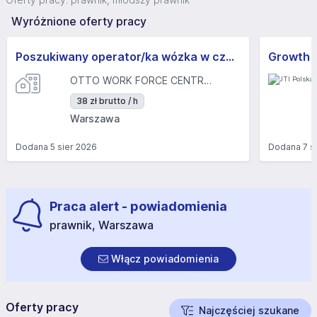
Wyróżnione oferty pracy
Poszukiwany operator/ka wózka w czekoladowym raju | WARSZAWA
Growth M
OTTO WORK FORCE CENTRAL EUROPE SP. Z O.O.
38 zł brutto / h
Warszawa
Dodana
5 sier 2026
Dodana
7 s
Praca alert - powiadomienia
prawnik, Warszawa
Włącz powiadomienia
Oferty pracy
Najczęściej szukane