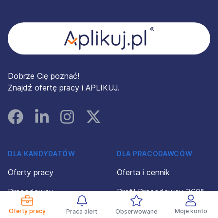
Stopka
Dobrze Cię poznać!
Znajdź ofertę pracy i APLIKUJ.
Facebook
Linked In
Instagram
Instagram
DLA KANDYDATÓW
DLA PRACODAWCÓW
Oferty pracy
Oferta i cennik
Pracodawcy
Profil Pracodawcy 360°
Porady
Konto pracodawcy
Oferty pracy
Moje konto
Praca alert
Obserwowane