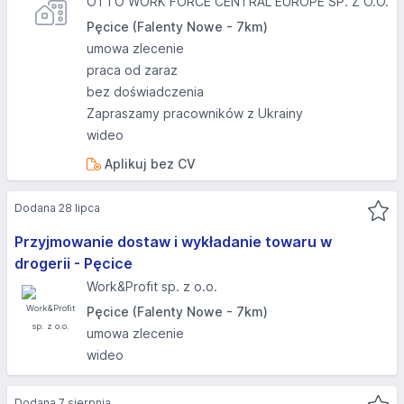
OTTO WORK FORCE CENTRAL EUROPE SP. Z O.O.
Pęcice (Falenty Nowe - 7km)
umowa zlecenie
praca od zaraz
bez doświadczenia
Zapraszamy pracowników z Ukrainy
wideo
Aplikuj bez CV
Dodana 28 lipca
Przyjmowanie dostaw i wykładanie towaru w
drogerii - Pęcice
Work&Profit sp. z o.o.
Pęcice (Falenty Nowe - 7km)
umowa zlecenie
wideo
Dodana 7 sierpnia