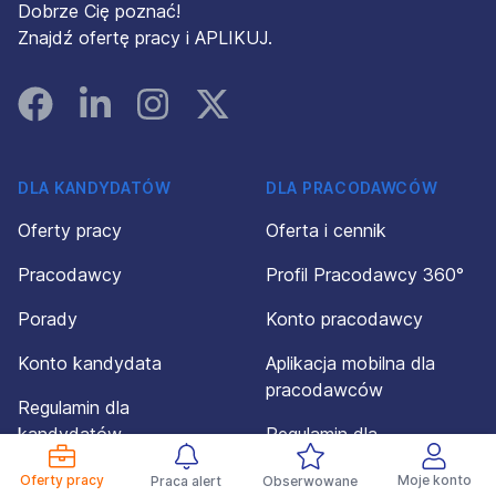
Dobrze Cię poznać!
Znajdź ofertę pracy i APLIKUJ.
Facebook
Linked In
Instagram
Instagram
DLA KANDYDATÓW
DLA PRACODAWCÓW
Oferty pracy
Oferta i cennik
Pracodawcy
Profil Pracodawcy 360°
Porady
Konto pracodawcy
Konto kandydata
Aplikacja mobilna dla
pracodawców
Regulamin dla
kandydatów
Regulamin dla
pracodawców
Powiadomienia
Oferty pracy
Moje konto
Praca alert
Obserwowane