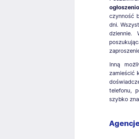
ogłoszenio
czynność b
dni. Wszys
dziennie.
poszukując
zaproszeni
Inną możl
zamieścić 
doświadcz
telefonu, 
szybko znal
Agencje