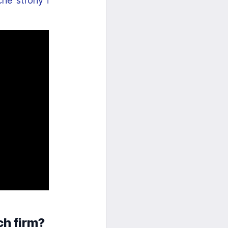
ne strony i
ch firm?