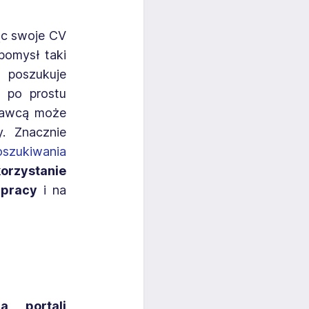
ąc swoje CV
pomysł taki
 poszukuje
z po prostu
dawcą może
y. Znacznie
szukiwania
orzystanie
 pracy
i na
ia portali