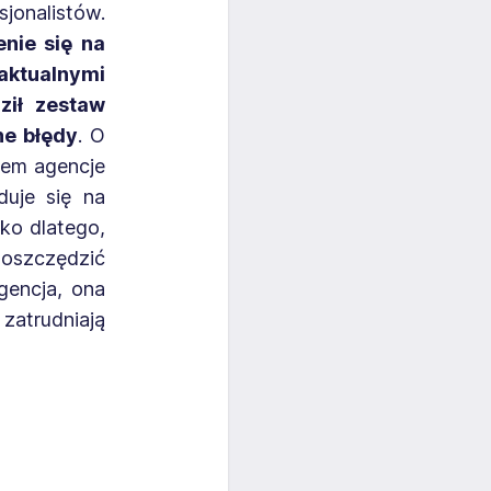
onalistów.
nie się na
aktualnymi
ził zestaw
ne błędy
. O
sem agencje
uje się na
ko dlatego,
aoszczędzić
gencja, ona
zatrudniają