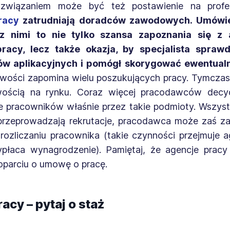
związaniem może być też postawienie na profesj
racy
zatrudniają doradców zawodowych. Umówie
 nimi to nie tylko szansa zapoznania się z 
pracy, lecz także okazja, by specjalista sprawd
w aplikacyjnych i pomógł skorygować ewentual
liwości zapomina wielu poszukujących pracy. Tymcza
wością na rynku. Coraz więcej pracodawców decyd
ie pracowników właśnie przez takie podmioty. Wszyst
przeprowadzają rekrutacje, pracodawca może zaś z
rozliczaniu pracownika (takie czynności przejmuje a
płaca wynagrodzenie). Pamiętaj, że agencje pracy 
oparciu o umowę o pracę.
acy – pytaj o staż