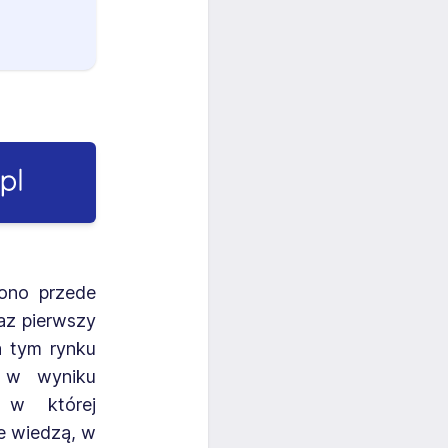
ono przede
raz pierwszy
a tym rynku
. w wyniku
, w której
ie wiedzą, w