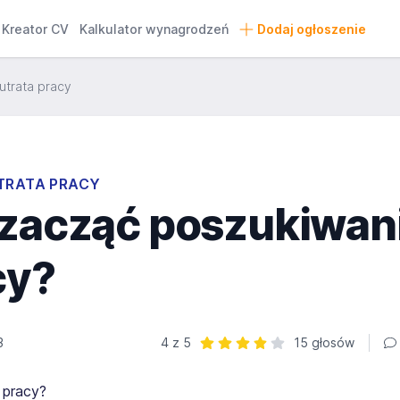
Kreator CV
Kalkulator wynagrodzeń
Dodaj ogłoszenie
 utrata pracy
UTRATA PRACY
 zacząć poszukiwan
cy?
3
4 z 5
15 głosów
Ocena: 4 z 5 | 15 głosów