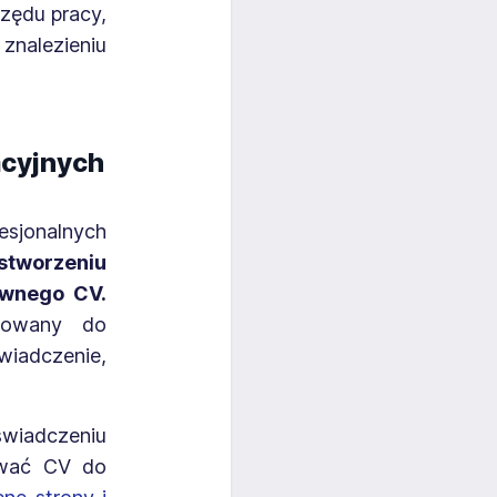
rzędu pracy,
 znalezieniu
acyjnych
esjonalnych
worzeniu
ownego CV.
erowany do
wiadczenie,
wiadczeniu
ować CV do