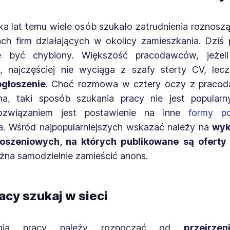
lka lat temu wiele osób szukało zatrudnienia roznosz
ach firm działających w okolicy zamieszkania. Dziś 
ę być chybiony. Większość pracodawców, jeżeli
, najczęściej nie wyciąga z szafy sterty CV, lec
ogłoszenie
. Choć rozmowa w cztery oczy z praco
, taki sposób szukania pracy nie jest popularn
ozwiązaniem jest postawienie na inne
formy po
a
. Wśród najpopularniejszych wskazać należy na
wyk
głoszeniowych, na których publikowane są oferty
żna samodzielnie zamieścić anons.
acy szukaj w sieci
ania pracy należy rozpocząć od
przejrzen