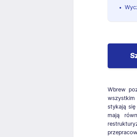
Wycz
S
Wbrew poz
wszystkim 
stykają si
mają równ
restruktu
przepracowa