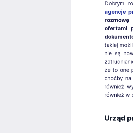
Dobrym ro
agencje p
rozmowę z
ofertami 
dokumentó
takiej moż
nie są no
zatrudnian
że to one 
choćby na 
również wy
również w 
Urząd pr