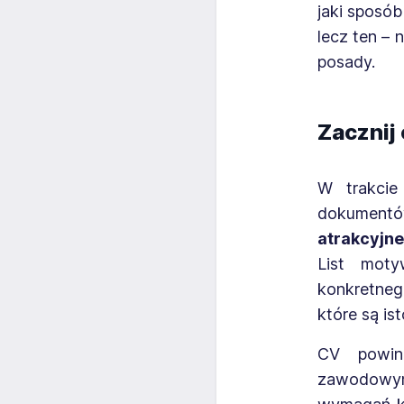
jaki sposób
lecz ten – 
posady.
Zacznij
W trakcie 
dokumentó
atrakcyjn
List moty
konkretneg
które są is
CV powinn
zawodowym