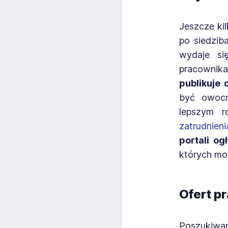
Jeszcze ki
po siedzib
wydaje si
pracownika
publikuje 
być owocna
lepszym r
zatrudnieni
portali o
których mo
Ofert pr
Poszukiw