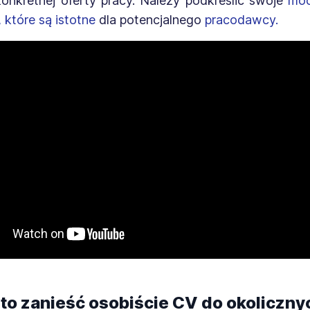
nkretnej oferty pracy. Należy podkreślić swoje
moc
, które są istotne
dla potencjalnego
pracodawcy.
to zanieść osobiście CV do okoliczny