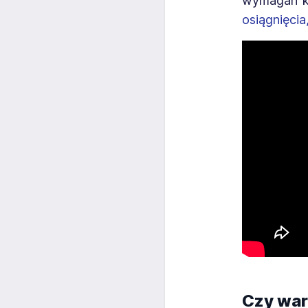
wymagań ko
osiągnięcia
Czy war