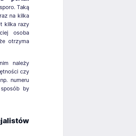
 sporo. Taką
az na kilka
 kilka razy
ciej osoba
 że otrzyma
nim należy
ętności czy
np. numeru
m sposób by
jalistów