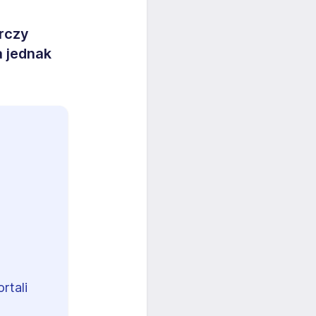
arczy
a jednak
rtali