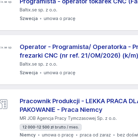
Programista - operator tokarek CNC (Fa
Baltix.se sp. z o.o.
Szwecja
umowa o pracę
Operator - Programista/ Operatorka - P
frezarki CNC (nr ref. 21/OM/2026) (k/m
Baltix.se sp. z o.o.
Szwecja
umowa o pracę
Pracownik Produkcji - LEKKA PRACA DL
PAKOWANIE - Praca Niemcy
MR JOB Agencja Pracy Tymczasowej Sp. z o.o.
12 000-12 500 zł
brutto / mies.
Niemcy
umowa o pracę
praca od zaraz
bez dośw