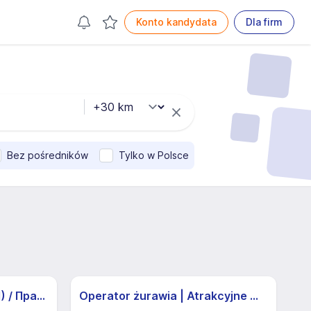
Konto kandydata
Dla firm
Bez pośredników
Tylko w Polsce
Pracownik produkcji (K/M) / Працівники продукції Huber-Suhner (K/M)
Operator żurawia | Atrakcyjne Warunki