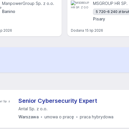
ManpowerGroup Sp. z o.o.
MSGROUP HR SP. 
Banino
5 720-6 240 zł brut
Pisary
lip 2026
Dodana
15 lip 2026
Senior Cybersecurity Expert
Antal Sp. z o.o.
Warszawa
umowa o pracę
praca hybrydowa