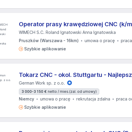
Operator prasy krawędziowej CNC (k/m
WIMECH S.C. Roland Ignatowski Anna Ignatowska
Pruszków (Warszawa - 16km)
umowa o pracę
praca
Szybkie aplikowanie
Tokarz CNC - okol. Stuttgartu - Najleps
German Work sp. z o.o.
3 000-3 150 €
netto / mies.
(zal. od umowy)
Niemcy
umowa o pracę
rekrutacja zdalna
praca o
Szybkie aplikowanie