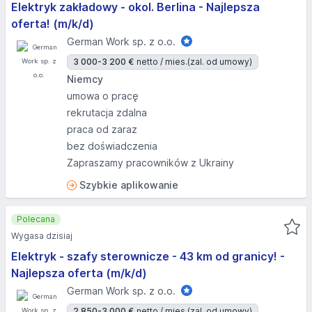
Elektryk zakładowy - okol. Berlina - Najlepsza
oferta! (m/k/d)
German Work sp. z o.o.
3 000-3 200 €
netto / mies.
(zal. od umowy)
Niemcy
umowa o pracę
rekrutacja zdalna
praca od zaraz
bez doświadczenia
Zapraszamy pracowników z Ukrainy
Szybkie aplikowanie
Polecana
Wygasa dzisiaj
Elektryk - szafy sterownicze - 43 km od granicy! -
Najlepsza oferta (m/k/d)
German Work sp. z o.o.
2 850-3 000 €
netto / mies.
(zal. od umowy)