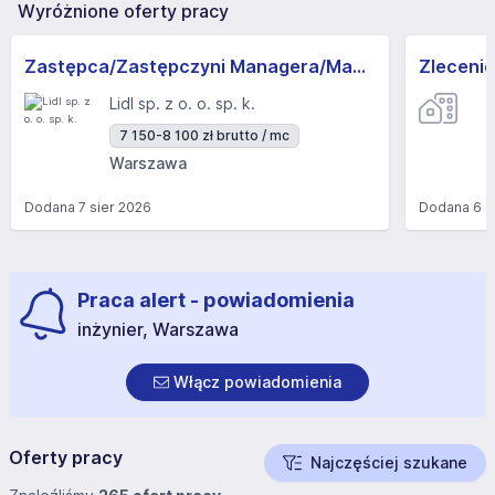
Wyróżnione oferty pracy
Zastępca/Zastępczyni Managera/Managerki Sklepu- Warszawa, Sklep w budowie Zaułek 1
Lidl sp. z o. o. sp. k.
7 150-8 100 zł brutto / mc
Warszawa
Dodana
7 sier 2026
Dodana
6 s
Praca alert - powiadomienia
inżynier, Warszawa
Włącz powiadomienia
Oferty pracy
Najczęściej szukane