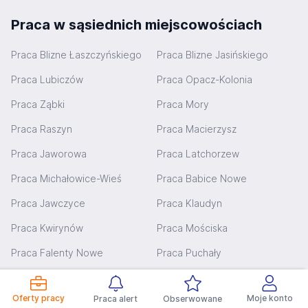
Praca w sąsiednich miejscowościach
Praca Blizne Łaszczyńskiego
Praca Blizne Jasińskiego
Praca Lubiczów
Praca Opacz-Kolonia
Praca Ząbki
Praca Mory
Praca Raszyn
Praca Macierzysz
Praca Jaworowa
Praca Latchorzew
Praca Michałowice-Wieś
Praca Babice Nowe
Praca Jawczyce
Praca Klaudyn
Praca Kwirynów
Praca Mościska
Praca Falenty Nowe
Praca Puchały
Praca Bronisze
Praca Reguły
Oferty pracy
Moje konto
Praca alert
Obserwowane