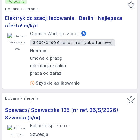
Polecana
Dodana 7 sierpnia
Elektryk do stacji ładowania - Berlin - Najlepsza
oferta! m/k/d
German Work sp. z o.o.
3 000-3 100 €
netto / mies.
(zal. od umowy)
Niemcy
umowa o pracę
rekrutacja zdalna
praca od zaraz
Szybkie aplikowanie
Dodana 7 sierpnia
Spawacz/ Spawaczka 135 (nr ref. 36/S/2026)
Szwecja (k/m)
Baltix.se sp. z o.o.
Szwecja