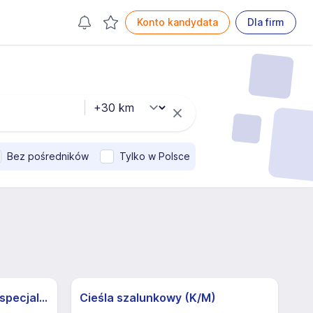
Konto kandydata
Dla firm
Bez pośredników
Tylko w Polsce
Lekarz POZ z ukończoną specjalizacją (interna, medycyna rodzinna) (k/m)
Cieśla szalunkowy (K/M)