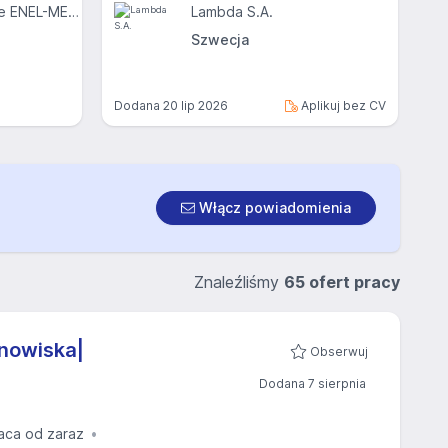
Centrum Medyczne ENEL-MED S.A.
Lambda S.A.
Szwecja
Dodana
20 lip 2026
Aplikuj bez CV
Włącz powiadomienia
Znaleźliśmy
65 ofert pracy
anowiska|
Obserwuj
Dodana 7 sierpnia
aca od zaraz