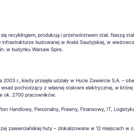
ię recyklingiem, produkcją i przetwórstwem stali. Naszą st
w infrastrukturze budowanej w Arabii Saudyjskiej, w wieżow
in. w budynku Warsaw Spire.
2003 r., kiedy przejęła udziały w Hucie Zawiercie S.A. – ob
sad pochodzący z własnej stalowni elektrycznej, w której d
ce ok. 2700 pracowników.
 Pion Handlowy, Personalny, Prawny, Finansowy, IT, Logistyk
j zawierciańskiej huty – zlokalizowane w 12 miejscach w ca