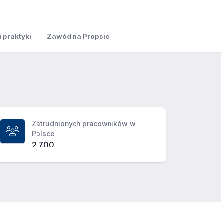
i praktyki
Zawód na Propsie
Zatrudnionych pracowników w
Polsce
2 700