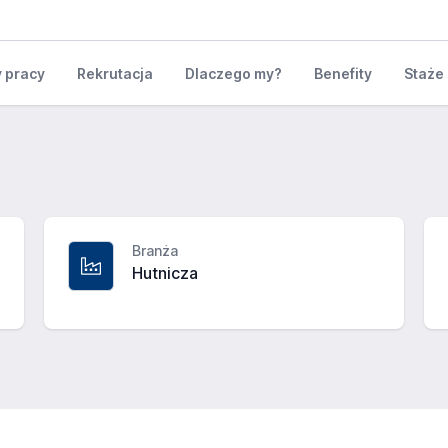
y pracy
Rekrutacja
Dlaczego my?
Benefity
Staże 
Branża
Hutnicza