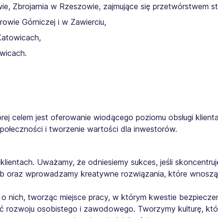
wie, Zbrojarnia w Rzeszowie, zajmujące się przetwórstwem sta
owie Górniczej i w Zawierciu,
Katowicach,
wicach.
órej celem jest oferowanie wiodącego poziomu obsługi klient
połeczności i tworzenie wartości dla inwestorów.
a klientach. Uważamy, że odniesiemy sukces, jeśli skoncentr
eb oraz wprowadzamy kreatywne rozwiązania, które wnoszą 
 nich, tworząc miejsce pracy, w którym kwestie bezpiecze
rozwoju osobistego i zawodowego. Tworzymy kulturę, któ