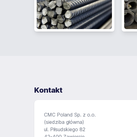
Kontakt
CMC Poland Sp. z o.o.
(siedziba główna)
ul. Piłsudskiego 82
42-400 Zawiercie