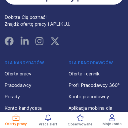
Dobrze Cię poznać!
Znajdź ofertę pracy i APLIKUJ.
Facebook
Linked In
Instagram
Instagram
DLA KANDYDATÓW
DLA PRACODAWCÓW
Oferty pracy
Oferta i cennik
Pracodawcy
Profil Pracodawcy 360°
Porady
Konto pracodawcy
Konto kandydata
Aplikacja mobilna dla
pracodawców
Regulamin dla
Oferty pracy
Moje konto
Praca alert
Obserwowane
kandydatów
Regulamin dla