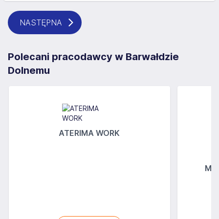
NASTĘPNA
Polecani pracodawcy w Barwałdzie
Dolnemu
ATERIMA WORK
MGs