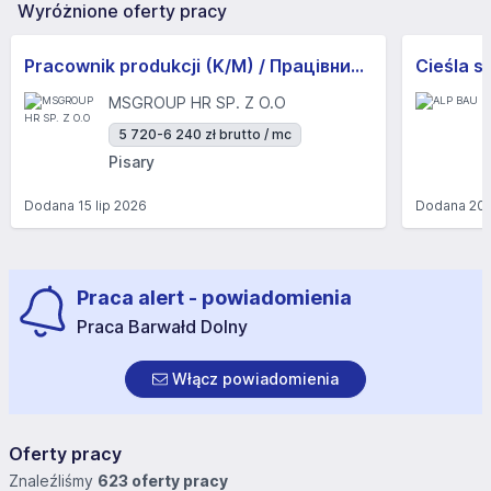
Wyróżnione oferty pracy
Pracownik produkcji (K/M) / Працівники продукції Huber-Suhner (K/M)
Cieśla s
MSGROUP HR SP. Z O.O
5 720-6 240 zł brutto / mc
Pisary
Dodana
15 lip 2026
Dodana
20 
Praca alert - powiadomienia
Praca Barwałd Dolny
Włącz powiadomienia
Oferty pracy
Znaleźliśmy
623 oferty pracy