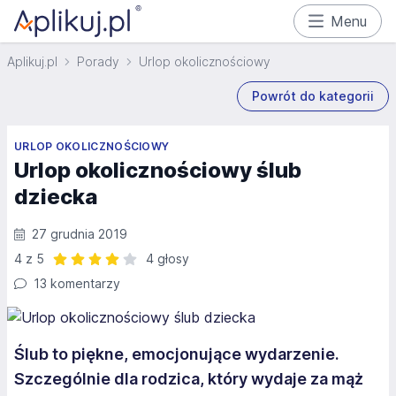
Menu
Aplikuj.pl
Porady
Urlop okolicznościowy
Powrót do kategorii
URLOP OKOLICZNOŚCIOWY
Urlop okolicznościowy ślub
dziecka
27 grudnia 2019
4 z 5
4 głosy
Ocena: 4 z 5 | 4 głosy
13 komentarzy
Ślub to piękne, emocjonujące wydarzenie.
Szczególnie dla rodzica, który wydaje za mąż