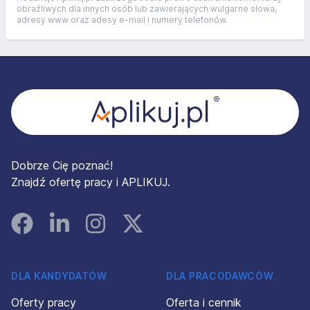
obraźliwych dla innych osób lub zawierających wulgarne słowa,
adresy www oraz adesy e-mail i numery telefonów.
Stopka
Dobrze Cię poznać!
Znajdź ofertę pracy i APLIKUJ.
Facebook
Linked In
Instagram
Instagram
DLA KANDYDATÓW
DLA PRACODAWCÓW
Oferty pracy
Oferta i cennik