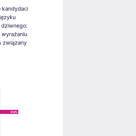
e kandydaci
 języku
c dziwnego:
w wyrażaniu
es związany