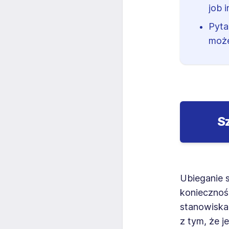
job 
Pyta
może
S
Ubieganie s
koniecznośc
stanowiska,
z tym, że 