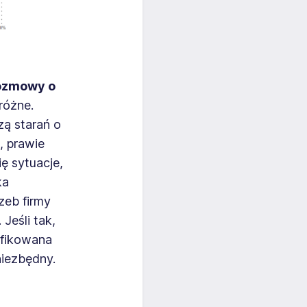
ozmowy o
różne.
zą starań o
, prawie
ę sytuacje,
ka
zeb firmy
Jeśli tak,
yfikowana
niezbędny.