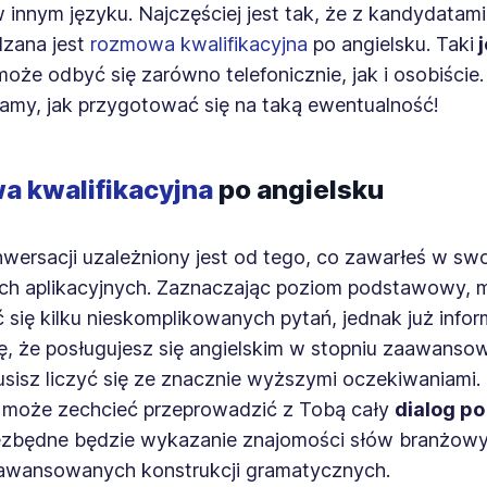
 innym języku. Najczęściej jest tak, że z kandydatami
zana jest
rozmowa kwalifikacyjna
po angielsku. Taki
j
oże odbyć się zarówno telefonicznie, jak i osobiście.
my, jak przygotować się na taką ewentualność!
 kwalifikacyjna
po angielsku
wersacji uzależniony jest od tego, co zawarłeś w sw
h aplikacyjnych. Zaznaczając poziom podstawowy, 
się kilku nieskomplikowanych pytań, jednak już infor
, że posługujesz się angielskim w stopniu zaawanso
usisz liczyć się ze znacznie wyższymi oczekiwaniami
a może zechcieć przeprowadzić z Tobą cały
dialog po
ezbędne będzie wykazanie znajomości słów branżow
aawansowanych konstrukcji gramatycznych.