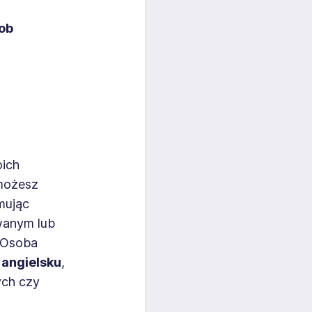
ob
oich
możesz
mując
wanym lub
. Osoba
 angielsku
,
ych czy