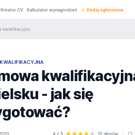
Kreator CV
Kalkulator wynagrodzeń
Dodaj ogłoszenie
kwalifikacyjna
KWALIFIKACYJNA
mowa kwalifikacyjn
elsku - jak się
ygotować?
 2020
4 z 5
10 głosów