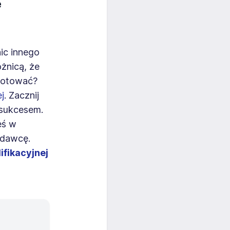
ę
nic innego
żnicą, że
ygotować?
j
. Zacznij
 sukcesem.
eś w
odawcę.
ifikacyjnej