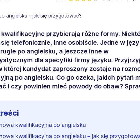
Ocena: 4 z 5 | 10 głosów
walifikacyjne przybierają różne formy. Niekt
się telefonicznie, inne osobiście. Jedne w jęz
drugie po angielsku, a jeszcze inne w
ystycznym dla specyfiki firmy języku. Przyjrzy
 w której kandydat zaproszony zostaje na roz
cyjną po angielsku. Co go czeka, jakich pytań 
ać i czy powinien mieć powody do obaw? Spr
treści
owa kwalifikacyjna po angielsku
owa kwalifikacyjna po angielsku – jak się przygotow