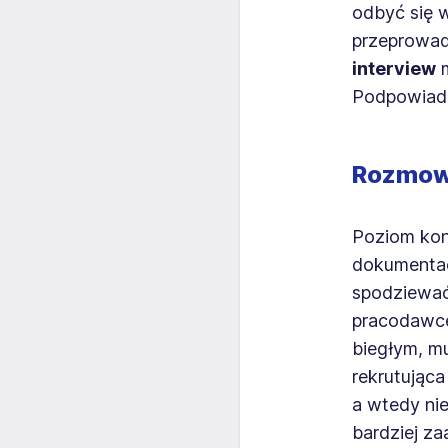
odbyć się w
przeprowad
interview
m
Podpowiada
Rozmowa
Poziom kon
dokumentac
spodziewać 
pracodawcę
biegłym, m
rekrutując
a wtedy ni
bardziej z