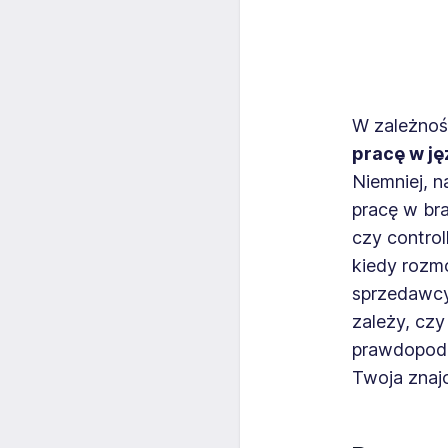
W zależnośc
pracę w j
Niemniej, n
pracę w bra
czy control
kiedy rozm
sprzedawcy
zależy, czy
prawdopodo
Twoja znajo