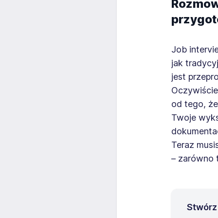
Rozmowa
przygot
Job intervi
jak tradyc
jest przep
Oczywiście
od tego, że
Twoje wyksz
dokumentac
Teraz musis
– zarówno t
Stwórz 