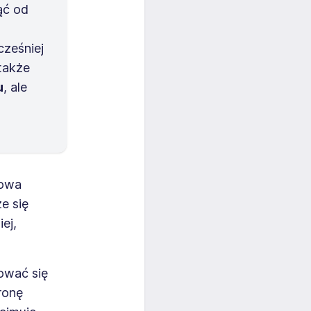
ąć od
ześniej
 także
u
, ale
mowa
e się
ej,
ować się
ronę