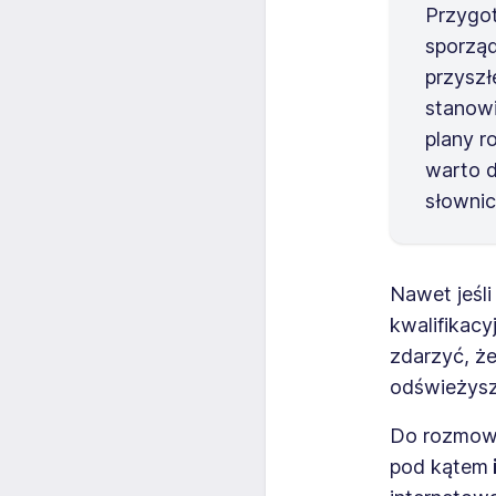
Przygo
sporząd
przysz
stanowi
plany r
warto d
słowni
Nawet jeśli
kwalifikacy
zdarzyć, ż
odświeżysz 
Do rozmowy
pod kątem