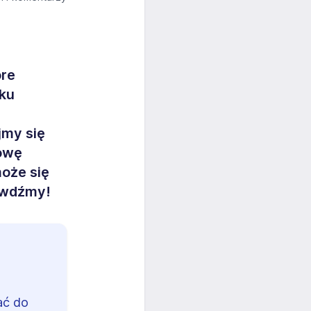
óre
yku
jmy się
mowę
może się
awdźmy!
ać do