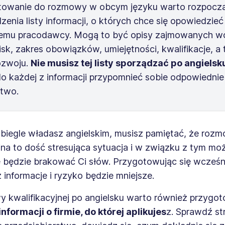
towanie do rozmowy w obcym języku warto rozpocz
zenia listy informacji, o których chce się opowiedzieć
łemu pracodawcy. Mogą to być opisy zajmowanych wc
sk, zakres obowiązków, umiejętności, kwalifikacje, a
ozwoju.
Nie musisz tej listy sporządzać po angielsk
o każdej z informacji przypomnieć sobie odpowiednie
ctwo.
 biegle władasz angielskim, musisz pamiętać, że roz
jna to dość stresująca sytuacja i w związku z tym moż
e będzie brakować Ci słów. Przygotowując się wcześni
informacje i ryzyko będzie mniejsze.
 kwalifikacyjnej po angielsku warto również przygot
informacji o firmie, do której aplikujes
z. Sprawdź st