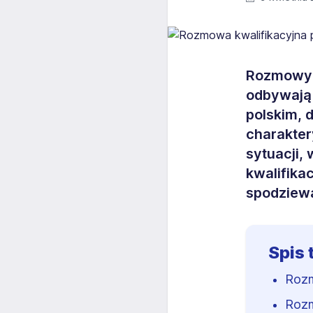
Rozmowy k
odbywają 
polskim, 
charakter
sytuacji,
kwalifika
spodziew
Spis 
Rozm
Rozm