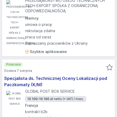
PRZEDSIĘBIORSTWO USŁUG TECHNICZNYCH
TECH-EXPORT SPÓŁKA Z OGRANICZONĄ
ODPOWIEDZIALNOŚCIĄ
Niemcy
umowa o pracę
rekrutacja zdalna
praca od zaraz
Zapraszamy pracowników z Ukrainy
Szybkie aplikowanie
Polecana
Dodana 7 sierpnia
Specjalista ds. Technicznej Oceny Lokalizacji pod
Paczkomaty (K/M)
GLOBAL POST BOX SERVICE
10 100-10 190 zł
netto (+ VAT) / mies.
Francja
kontrakt b2b