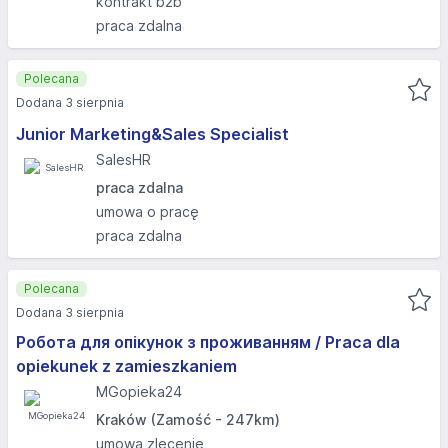
kontrakt b2b
praca zdalna
Polecana
Dodana 3 sierpnia
Junior Marketing&Sales Specialist
SalesHR
praca zdalna
umowa o pracę
praca zdalna
Polecana
Dodana 3 sierpnia
Робота для опікунок з проживанням / Praca dla
opiekunek z zamieszkaniem
MGopieka24
Kraków (Zamość - 247km)
umowa zlecenie