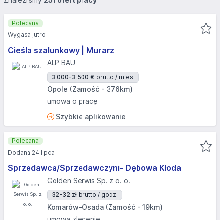
Znaleźliśmy
251 ofert pracy
Polecana
Wygasa jutro
Cieśla szalunkowy | Murarz
ALP BAU
3 000-3 500 €
brutto / mies.
Opole (Zamość - 376km)
umowa o pracę
Szybkie aplikowanie
Polecana
Dodana 24 lipca
Sprzedawca/Sprzedawczyni- Dębowa Kłoda
Golden Serwis Sp. z o. o.
32-32 zł
brutto / godz.
Komarów-Osada (Zamość - 19km)
umowa zlecenie