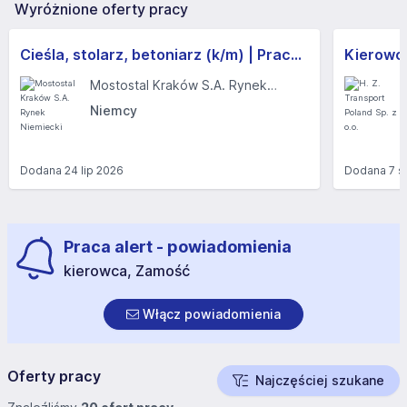
Wyróżnione oferty pracy
Cieśla, stolarz, betoniarz (k/m) | Praca w Niemczech, bez j. niemieckiego | Darmowe zakwaterowanie
Kierowc
Mostostal Kraków S.A. Rynek Niemiecki
Niemcy
Dodana
24 lip 2026
Dodana
7 s
Praca alert - powiadomienia
kierowca, Zamość
Włącz powiadomienia
Oferty pracy
Najczęściej szukane