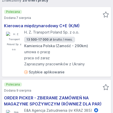
Znaleźliśmy
20 ofert pracy
Polecana
Dodana 7 sierpnia
Kierowca międzynarodowy C+E (K/M)
H. Z. Transport Poland Sp. z o.o.
13 500-17 000 zł
brutto / mies.
Kamienica Polska (Zamość - 290km)
umowa o pracę
praca od zaraz
Zapraszamy pracowników z Ukrainy
Szybkie aplikowanie
Polecana
Dodana 9 sierpnia
ORDER PICKER - ZBIERANIE ZAMÓWIEŃ NA
MAGAZYNIE SPOŻYWCZYM (RÓWNIEŻ DLA PAR)
E&A Agencja Zatrudnienia (nr KRAZ 385)