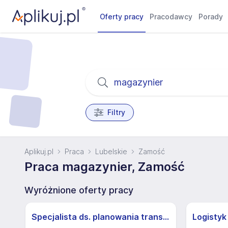
Oferty pracy
Pracodawcy
Porady
Filtry
Aplikuj.pl
Praca
Lubelskie
Zamość
Praca magazynier, Zamość
Wyróżnione oferty pracy
Specjalista ds. planowania transportu e-commerce (m/k) - Majków Duży
Logistyk