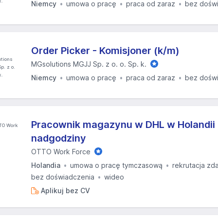
Niemcy
umowa o pracę
praca od zaraz
bez dośw
Order Picker - Komisjoner (k/m)
MGsolutions MGJJ Sp. z o. o. Sp. k.
Niemcy
umowa o pracę
praca od zaraz
bez dośw
Pracownik magazynu w DHL w Holandii 
nadgodziny
OTTO Work Force
Holandia
umowa o pracę tymczasową
rekrutacja zd
bez doświadczenia
wideo
Aplikuj bez CV