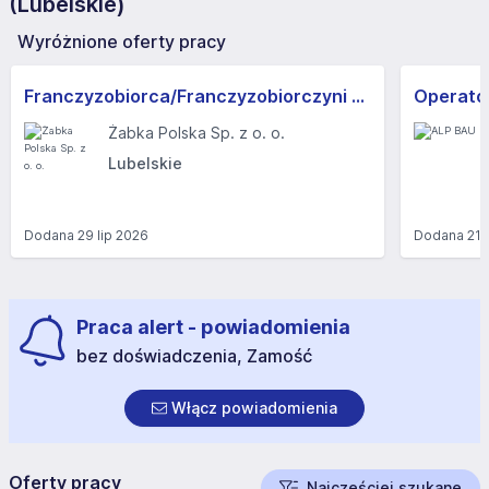
(Lubelskie)
Wyróżnione oferty pracy
Franczyzobiorca/Franczyzobiorczyni sklepu Żabka
Operator
Żabka Polska Sp. z o. o.
Lubelskie
Dodana
29 lip 2026
Dodana
21 
Praca alert - powiadomienia
bez doświadczenia, Zamość
Włącz powiadomienia
Oferty pracy
Najczęściej szukane