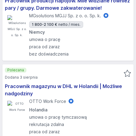
Pracownik produkcji napojów. Mile widziane również
pary / grupy. Darmowe zakwaterowanie!
MGsolutions MGJJ Sp. z o. o. Sp. k.
1 800-2 100 €
netto / mies.
Niemcy
umowa o pracę
praca od zaraz
bez doświadczenia
Polecana
Dodana 3 sierpnia
Pracownik magazynu w DHL w Holandii | Możliwe
nadgodziny
OTTO Work Force
Holandia
umowa o pracę tymczasową
rekrutacja zdalna
praca od zaraz