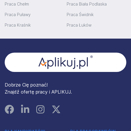
Praca Chełm
Praca Biała Podlaska
Praca Puławy
Praca Świdnik
Praca Kraśnik
Praca Łuków
Stopka
Dobrze Cię poznać!
Znajdź ofertę pracy i APLIKUJ.
Facebook
Linked In
Instagram
Instagram