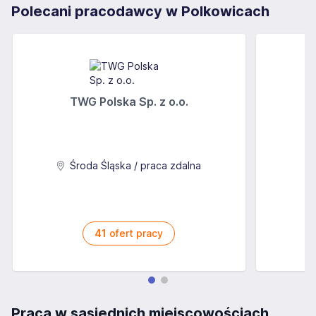
Polecani pracodawcy w Polkowicach
TWG Polska Sp. z o.o.
A
Środa Śląska / praca zdalna
41
ofert pracy
Praca w sąsiednich miejscowościach