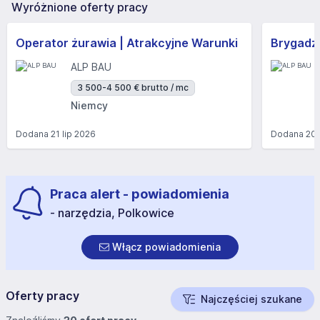
Wyróżnione oferty pracy
Operator żurawia | Atrakcyjne Warunki
Brygadzi
ALP BAU
3 500-4 500 € brutto / mc
Niemcy
Dodana
21 lip 2026
Dodana
20 
Praca alert - powiadomienia
- narzędzia, Polkowice
Włącz powiadomienia
Oferty pracy
Najczęściej szukane