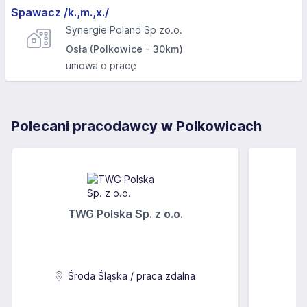
Spawacz /k.,m.,x./
Synergie Poland Sp zo.o.
Osła (Polkowice - 30km)
umowa o pracę
Polecani pracodawcy w Polkowicach
TWG Polska Sp. z o.o.
A
Środa Śląska / praca zdalna