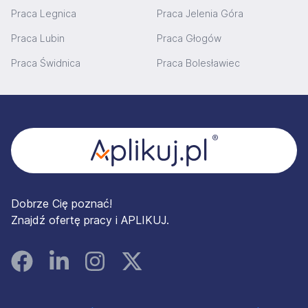
Praca Legnica
Praca Jelenia Góra
Praca Lubin
Praca Głogów
Praca Świdnica
Praca Bolesławiec
Stopka
Dobrze Cię poznać!
Znajdź ofertę pracy i APLIKUJ.
Facebook
Linked In
Instagram
Instagram