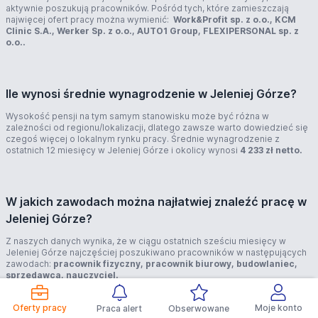
aktywnie poszukują pracowników. Pośród tych, które zamieszczają
najwięcej ofert pracy można wymienić:
Work&Profit sp. z o.o., KCM
Clinic S.A., Werker Sp. z o.o., AUTO1 Group, FLEXIPERSONAL sp. z
o.o..
Ile wynosi średnie wynagrodzenie w Jeleniej Górze?
Wysokość pensji na tym samym stanowisku może być różna w
zależności od regionu/lokalizacji, dlatego zawsze warto dowiedzieć się
czegoś więcej o lokalnym rynku pracy. Średnie wynagrodzenie z
ostatnich 12 miesięcy w Jeleniej Górze i okolicy wynosi
4 233 zł netto.
W jakich zawodach można najłatwiej znaleźć pracę w
Jeleniej Górze?
Z naszych danych wynika, że w ciągu ostatnich sześciu miesięcy w
Jeleniej Górze najczęściej poszukiwano pracowników w następujących
zawodach:
pracownik fizyczny, pracownik biurowy, budowlaniec,
sprzedawca, nauczyciel.
Oferty pracy
Moje konto
Praca alert
Obserwowane