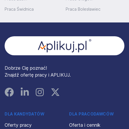
Praca Świdnica
Praca Bolesławiec
Stopka
Dobrze Cię poznać!
Znajdź ofertę pracy i APLIKUJ.
Facebook
Linked In
Instagram
Instagram
DLA KANDYDATÓW
DLA PRACODAWCÓW
Oferty pracy
Oferta i cennik