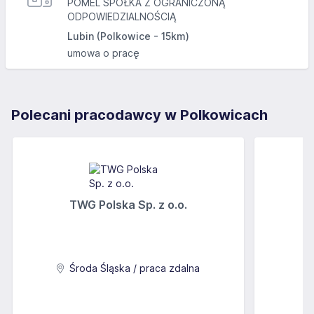
POMEL SPÓŁKA Z OGRANICZONĄ
ODPOWIEDZIALNOŚCIĄ
Lubin (Polkowice - 15km)
umowa o pracę
Polecani pracodawcy w Polkowicach
TWG Polska Sp. z o.o.
A
Środa Śląska / praca zdalna