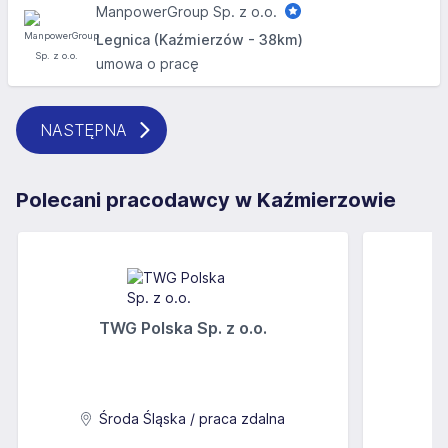
ManpowerGroup Sp. z o.o.
Legnica (Kaźmierzów - 38km)
umowa o pracę
NASTĘPNA
Polecani pracodawcy w Kaźmierzowie
TWG Polska Sp. z o.o.
A
Środa Śląska / praca zdalna