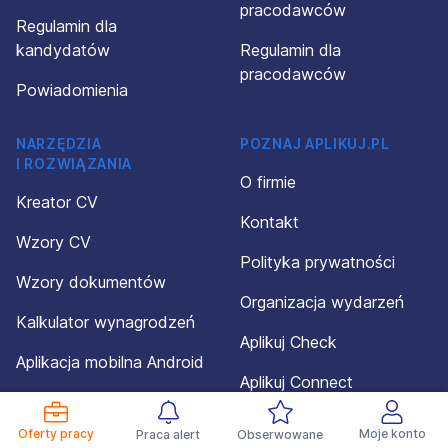
pracodawców
Regulamin dla
kandydatów
Regulamin dla
pracodawców
Powiadomienia
NARZĘDZIA
POZNAJ APLIKUJ.PL
I ROZWIĄZANIA
O firmie
Kreator CV
Kontakt
Wzory CV
Polityka prywatności
Wzory dokumentów
Organizacja wydarzeń
Kalkulator wynagrodzeń
Aplikuj Check
Aplikacja mobilna Android
Aplikuj Connect
Aplikacja mobilna iOS
Dotacja
Oferty pracy
Moje konto
Praca alert
Obserwowane