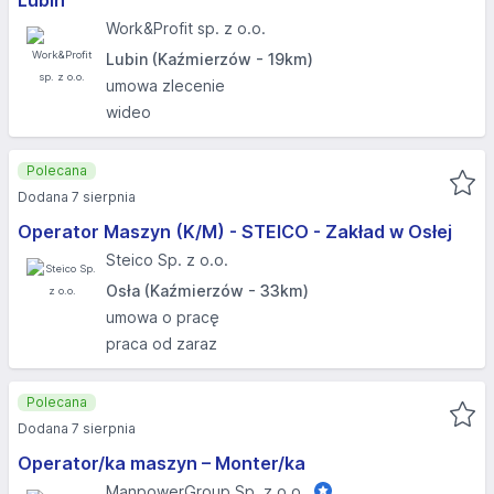
Lubin
Work&Profit sp. z o.o.
Lubin (Kaźmierzów - 19km)
umowa zlecenie
wideo
Polecana
Dodana 7 sierpnia
Operator Maszyn (K/M) - STEICO - Zakład w Osłej
Steico Sp. z o.o.
Osła (Kaźmierzów - 33km)
umowa o pracę
praca od zaraz
Polecana
Dodana 7 sierpnia
Operator/ka maszyn – Monter/ka
ManpowerGroup Sp. z o.o.