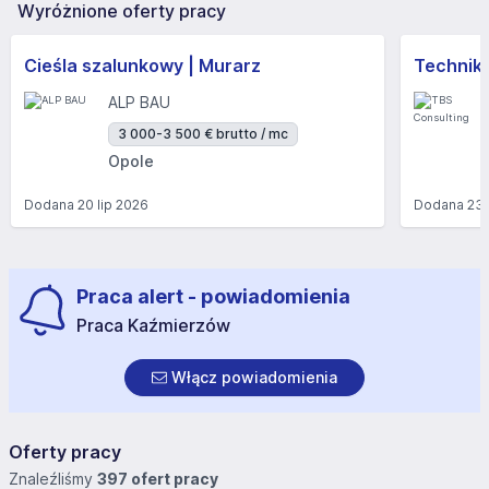
Wyróżnione oferty pracy
Cieśla szalunkowy | Murarz
Technik/I
ALP BAU
3 000-3 500 € brutto / mc
Opole
Dodana
20 lip 2026
Dodana
23 
Praca alert - powiadomienia
Praca Kaźmierzów
Włącz powiadomienia
Oferty pracy
Znaleźliśmy
397 ofert pracy