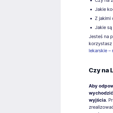
Czy na z
Jakie ko
Z jakimi
Jakie s
Jesteś na p
korzystasz 
lekarskie –
Czy na 
Aby odpowi
wychodzić 
wyjścia
. P
zrealizowa