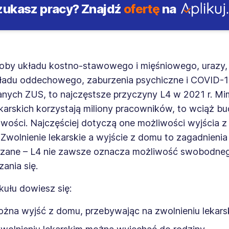
zukasz pracy?
Znajdź
ofertę
na
roby układu kostno-stawowego i mięśniowego, urazy, 
ładu oddechowego, zaburzenia psychiczne i COVID-19
anych ZUS, to najczęstsze przyczyny L4 w 2021 r. Mi
karskich korzystają miliony pracowników, to wciąż b
iwości. Najczęściej dotyczą one możliwości wyjścia 
 Zwolnienie lekarskie a wyjście z domu to zagadnienia 
zane – L4 nie zawsze oznacza możliwość swobodne
ania się.
kułu dowiesz się:
żna wyjść z domu, przebywając na zwolnieniu lekars