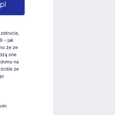
zatrucia,
 – jak
mo że ze
udzą one
z domu na
ściśle ze
go
kim