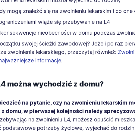
wolnieniu lekarskim można wyjechać do rodziny
dy mogą znaleźć się na zwolnieniu lekarskim i co one
 ograniczeniami wiąże się przebywanie na L4
ą konsekwencje nieobecności w domu podczas zwolnie
oczątku swojej ścieżki zawodowej? Jeżeli po raz pie
ze zwolnienia lekarskiego, przeczytaj również:
Zwolni
 najważniejsze informacje
.
L4 można wychodzić z domu?
edzieć na pytanie, czy na zwolnieniu lekarskim 
z domu, w pierwszej kolejności należy sprecyzow
rzebywając na zwolnieniu L4, możesz opuścić mieszka
ć podstawowe potrzeby życiowe, wyjechać do rodziny