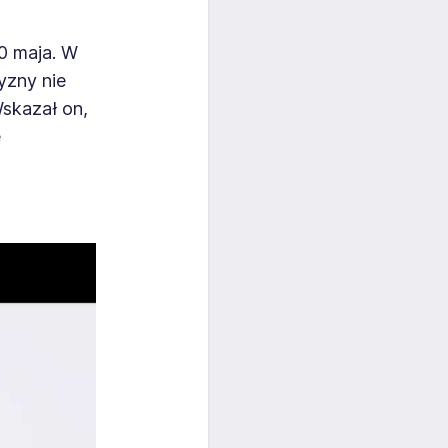
0 maja. W
yzny nie
Wskazał on,
e