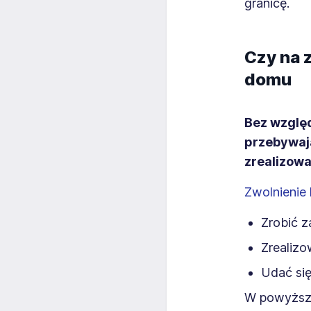
granicę.
Czy na 
domu
Bez względ
przebywaj
zrealizow
Zwolnienie 
Zrobić 
Zrealizo
Udać się
W powyższy