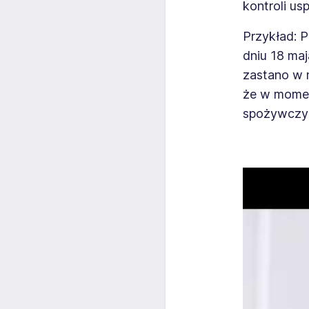
kontroli us
Przykład:
P
dniu 18 ma
zastano w m
że w momen
spożywczym