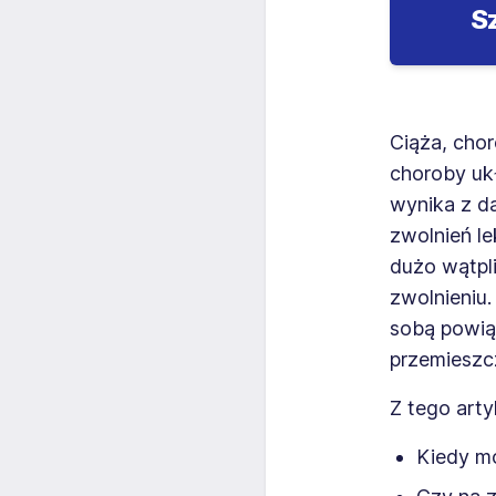
S
Ciąża, cho
choroby uk
wynika z d
zwolnień le
dużo wątpl
zwolnieniu.
sobą powią
przemieszcz
Z tego arty
Kiedy mo