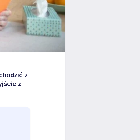
chodzić z
jście z