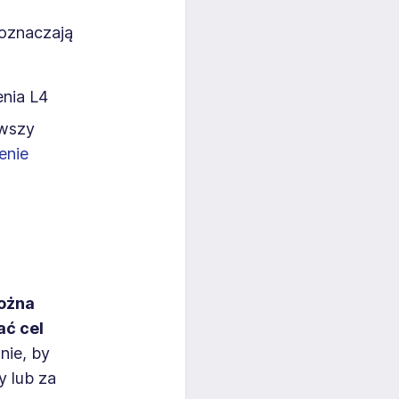
 oznaczają
nia L4
rwszy
enie
można
ać cel
nie, by
 lub za