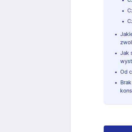
C
C
Jaki
zwol
Jak 
wyst
Od c
Brak
kons