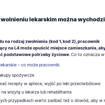
zwolnieniu lekarskim można wychodzi
u na rodzaj zwolnienia (kod 1, kod 2), pracownik
ący na L4 może opuścić miejsce zamieszkania, ab
ać podstawowe potrzeby życiowe
. Co to oznacza w
lekarskie – co może pracownik
:
zakupy spożywcze
wać recepty w aptece, wyjść po leki przeciwbólowe
 na wizytę u lekarza lub rehabilitanta
ch przypadkach warto zadbać też o dowód, aby w r