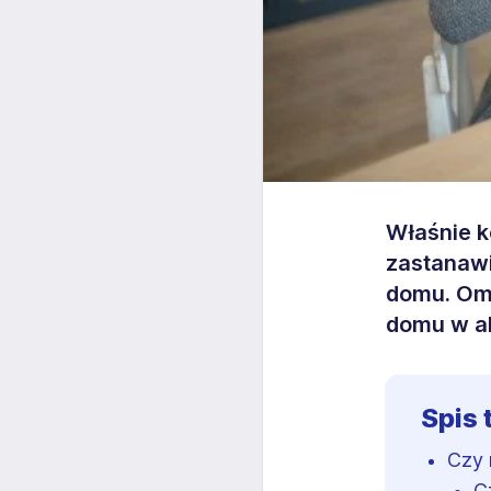
Właśnie k
zastanawi
domu. Oma
domu w a
Spis 
Czy 
C