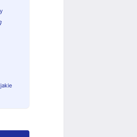
ny
ę
jakie