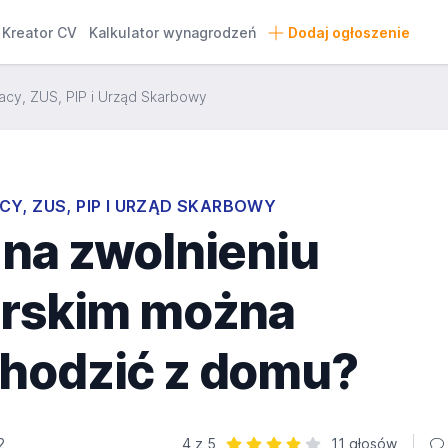
Kreator CV
Kalkulator wynagrodzeń
Dodaj ogłoszenie
acy, ZUS, PIP i Urząd Skarbowy
CY, ZUS, PIP I URZĄD SKARBOWY
 na zwolnieniu
arskim można
hodzić z domu?
2
4 z 5
11 głosów