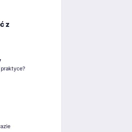
ć z
y
 praktyce?
azie