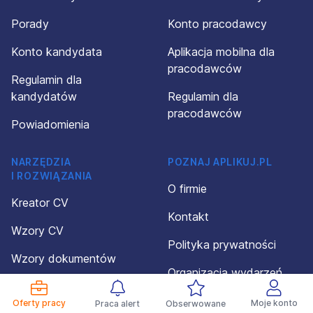
Porady
Konto pracodawcy
Konto kandydata
Aplikacja mobilna dla
pracodawców
Regulamin dla
kandydatów
Regulamin dla
pracodawców
Powiadomienia
NARZĘDZIA
POZNAJ APLIKUJ.PL
I ROZWIĄZANIA
O firmie
Kreator CV
Kontakt
Wzory CV
Polityka prywatności
Wzory dokumentów
Organizacja wydarzeń
Kalkulator wynagrodzeń
Aplikuj Check
Oferty pracy
Moje konto
Praca alert
Obserwowane