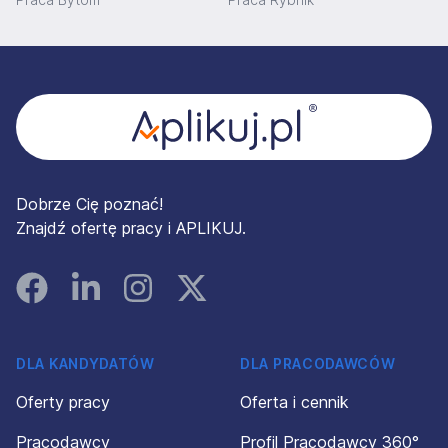
Stopka
Dobrze Cię poznać!
Znajdź ofertę pracy i APLIKUJ.
Facebook
Linked In
Instagram
Instagram
DLA KANDYDATÓW
DLA PRACODAWCÓW
Oferty pracy
Oferta i cennik
Pracodawcy
Profil Pracodawcy 360°