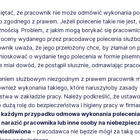
iętać, że pracownik nie może odmówić wykonania po
 zgodnego z prawem. Jeżeli polecenie takie nie jest
znością. Problem, z jakim mogą borykać się pracowni
 oceny wydanego przez pracodawcę polecenia służb
ownik uważa, że jego przełożony chce, by złamał on 
nioskować o wydanie tego polecenia w formie pisemne
e miał dowód, że postąpił słusznie, odmawiając prac
ceniem służbowym niezgodnym z prawem pracownik 
wnież wykonania takiego, które naruszyłoby zasady
stwa w zakładzie pracy. Należy podkreślić, że usta
 dużą rolę do bezpieczeństwa i higieny pracy w firma
 każdym przypadku odmowa wykonania polecenia
narazić pracownika lub inne osoby na niebezpiec
wiedliwiona
– pracodawca nie będzie mógł za taką 