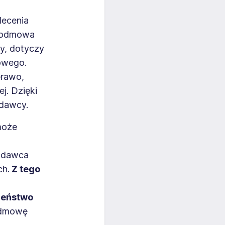
lecenia
, odmowa
cy, dotyczy
owego.
prawo,
j. Dzięki
odawcy.
może
wodawca
ch.
Z tego
zeństwo
odmowę