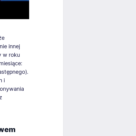
że
e innej
y w roku
miesiące:
następnego).
 i
konywania
z
awem