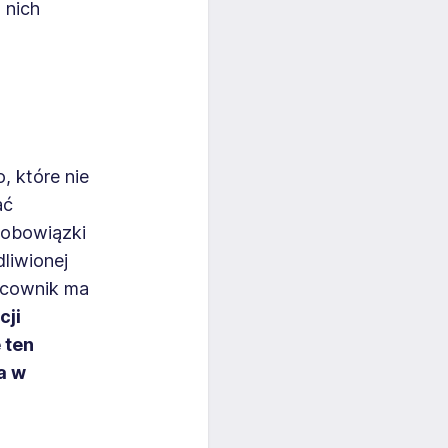
 nich
 które nie
ać
 obowiązki
liwionej
acownik ma
cji
 ten
a w