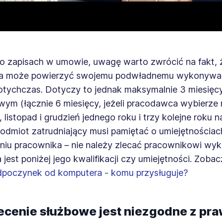
 zapisach w umowie, uwagę warto zwrócić na fakt, 
a może powierzyć swojemu podwładnemu wykonywani
dotychczas. Dotyczy to jednak maksymalnie 3 miesięc
ym (łącznie 6 miesięcy, jeżeli pracodawca wybierze 
, listopad i grudzień jednego roku i trzy kolejne roku 
odmiot zatrudniający musi pamiętać o umiejętnościach
niu pracownika – nie należy zlecać pracownikowi wy
a jest poniżej jego kwalifikacji czy umiejętności. Zobac
poczynek od komputera - komu przysługuje?
ecenie służbowe jest niezgodne z pr