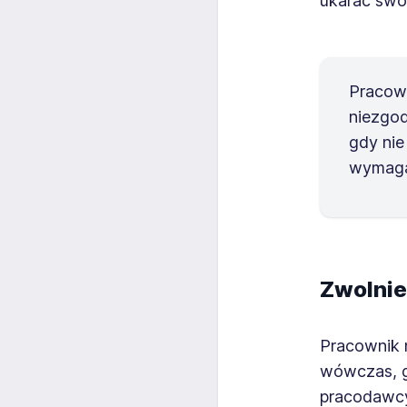
ukarać swo
Pracow
niezgod
gdy nie
wymaga
Zwolnie
Pracownik 
wówczas, g
pracodawcy