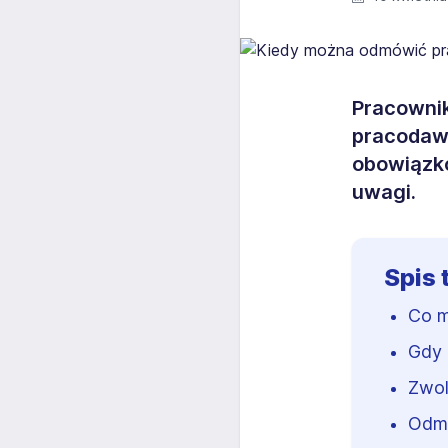
Pracowni
pracodawc
obowiązk
uwagi.
Spis 
Co 
Gdy 
Zwol
Odmo