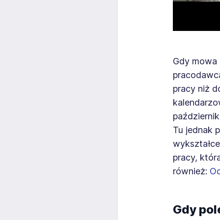
Gdy mowa o
pracodawc
pracy niż 
kalendarzow
październik
Tu jednak p
wykształce
pracy, któr
również:
Od
Gdy pol