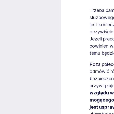
Trzeba pam
służbowego
jest koniec
oczywiście
Jeżeli prac
powinien w
temu będzi
Poza pole
odmówić ró
bezpieczeń
przywiązuje
względu w
mogącego 
jest uspra