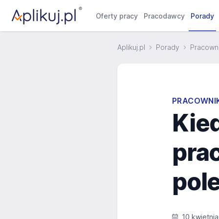
Oferty pracy
Pracodawcy
Porady
Aplikuj.pl
Porady
Pracowni
PRACOWNIK
Kie
pra
pol
10 kwietni