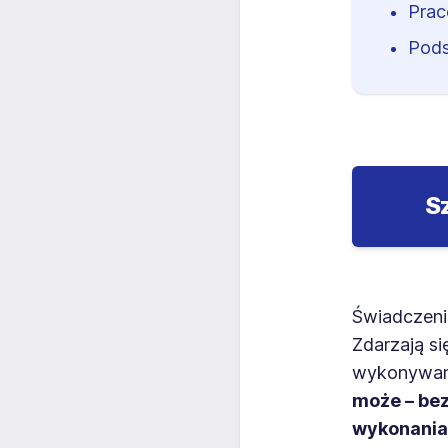
Prac
Pod
S
Świadczeni
Zdarzają si
wykonywani
może – be
wykonania