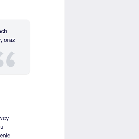
ach
, oraz
awcy
iu
enie