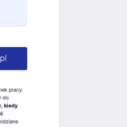
ek pracy.
y do
e,
kiedy
ić
widziane