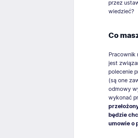
przez usta
wiedzieć?
Co mas
Pracownik 
jest związ
polecenie 
(są one za
odmowy wyk
wykonać pr
przełożon
będzie chc
umowie o 