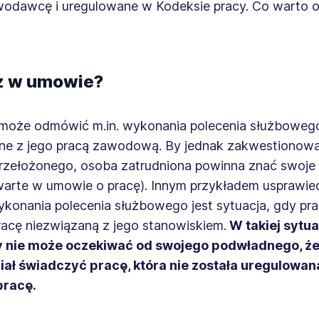
wodawcę i uregulowane w Kodeksie pracy. Co warto o
z w umowie?
może odmówić m.in. wykonania polecenia służbowego,
ane z jego pracą zawodową. By jednak zakwestionow
przełożonego, osoba zatrudniona powinna znać swoje
warte w umowie o pracę). Innym przykładem usprawied
onania polecenia służbowego jest sytuacja, gdy pr
acę niezwiązaną z jego stanowiskiem.
W takiej sytua
y nie może oczekiwać od swojego podwładnego, że
iał świadczyć pracę, która nie została uregulowan
pracę.