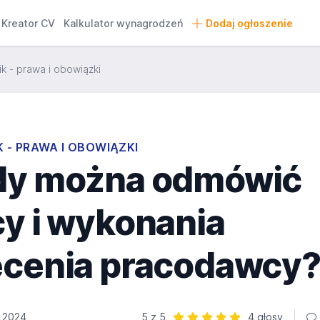
Kreator CV
Kalkulator wynagrodzeń
Dodaj ogłoszenie
k - prawa i obowiązki
 - PRAWA I OBOWIĄZKI
dy można odmówić
cy i wykonania
ecenia pracodawcy
a 2024
5 z 5
4 głosy