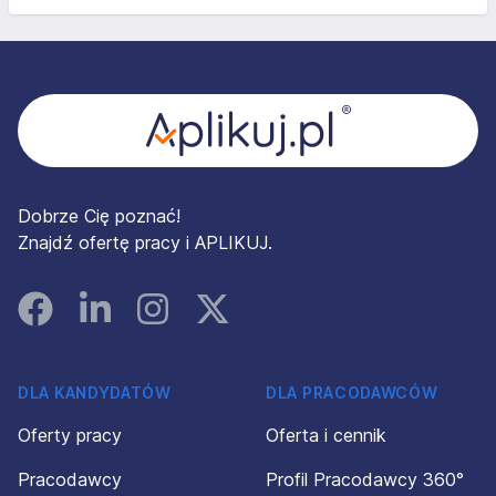
Stopka
Dobrze Cię poznać!
Znajdź ofertę pracy i APLIKUJ.
Facebook
Linked In
Instagram
Instagram
DLA KANDYDATÓW
DLA PRACODAWCÓW
Oferty pracy
Oferta i cennik
Pracodawcy
Profil Pracodawcy 360°