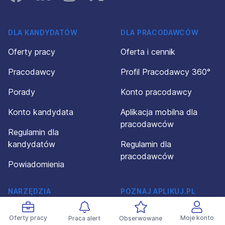
DLA KANDYDATÓW
DLA PRACODAWCÓW
Oferty pracy
Oferta i cennik
Pracodawcy
Profil Pracodawcy 360°
Porady
Konto pracodawcy
Konto kandydata
Aplikacja mobilna dla
pracodawców
Regulamin dla
kandydatów
Regulamin dla
pracodawców
Powiadomienia
NARZĘDZIA
POZNAJ APLIKUJ.PL
I ROZWIĄZANIA
O firmie
Oferty pracy
Moje konto
Praca alert
Obserwowane
Kreator CV