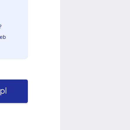
?
zeb