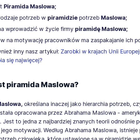
st
Piramida Maslowa;
 rodzaje potrzeb w
piramidzie
potrzeb
Maslowa;
na wprowadzić w życie firmy
piramidę Maslowa;
yw na motywację pracowników ma zaspakajanie ich po
nież inny nasz artykuł:
Zarobki w krajach Unii Europejs
ia się najwięcej?
est piramida Maslowa?
Maslowa,
określana inaczej jako hierarchia potrzeb, cz
ostała opracowana przez Abrahama Maslowa - amery
 Jest to jedna z najbardziej znanych teorii odnośnie 
 jego motywacji. Według Abrahama Maslowa, istnieje 
otrzeb człowieka, które ustawione są w piramidzie w