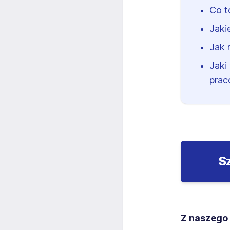
Co t
Jaki
Jak 
Jaki
prac
S
Z naszego 