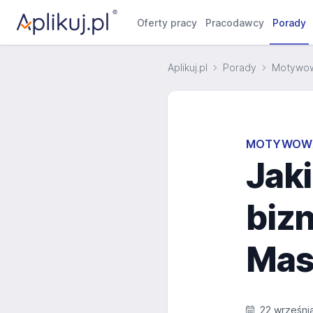
Oferty pracy
Pracodawcy
Porady
Aplikuj.pl
Porady
Motywow
MOTYWOWA
Jak
biz
Mas
22 wrześni