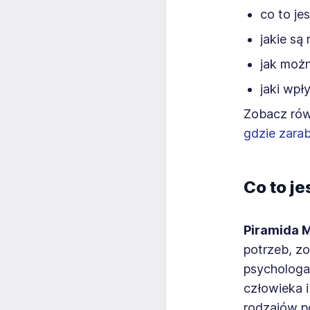
co to je
jakie są
jak moż
jaki wpł
Zobacz rów
gdzie zarab
Co to j
Piramida 
potrzeb, z
psychologa.
człowieka i
rodzajów p