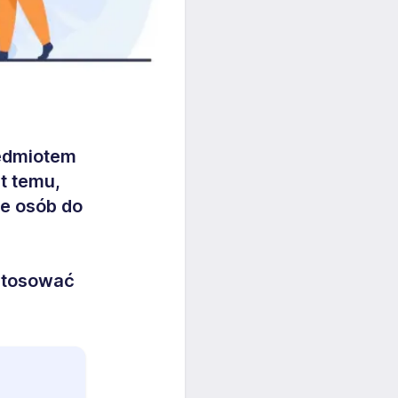
zedmiotem
t temu,
le osób do
h
stosować