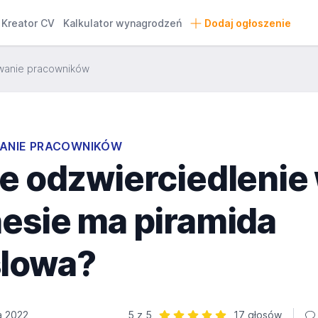
Kreator CV
Kalkulator wynagrodzeń
Dodaj ogłoszenie
anie pracowników
NIE PRACOWNIKÓW
ie odzwierciedlenie
nesie ma piramida
lowa?
a 2022
5 z 5
17 głosów