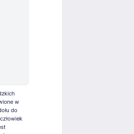
dzkich
awione w
dołu do
 człowiek
est