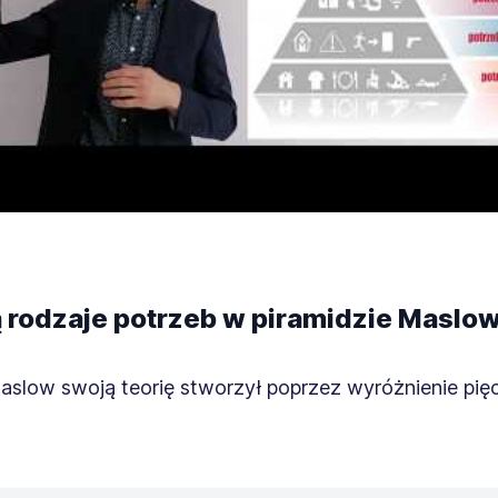
ą rodzaje potrzeb w piramidzie Maslo
slow swoją teorię stworzył poprzez wyróżnienie pięc