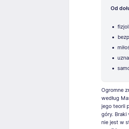
Od doł
fizjo
bezp
miło
uzna
samo
Ogromne zna
według Mas
jego teorii
góry. Brak
nie jest w 