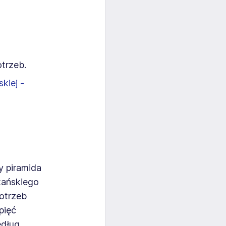
trzeb.
kiej -
y piramida
kańskiego
potrzeb
pięć
edług