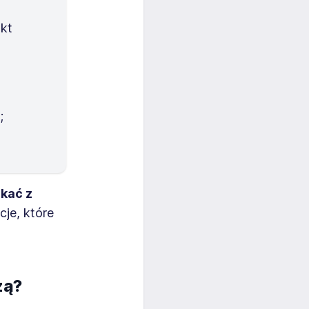
akt
;
kać z
je, które
żą?