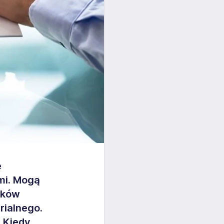
e
mi. Mogą
tków
rialnego.
? Kiedy