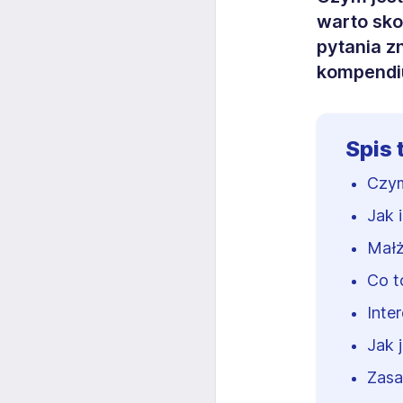
warto sko
pytania z
kompendi
Spis 
Czym
Jak 
Małż
Co to
Inte
Jak 
Zasa