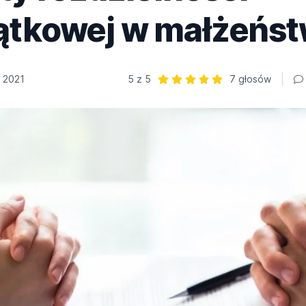
ątkowej w małżeńst
 2021
5 z 5
7 głosów
Ocena: 5 z 5 | 7 głosów