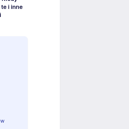
e i inne
i
ów