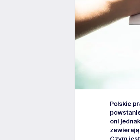
Polskie p
powstani
oni jedna
zawierają
Czym jest