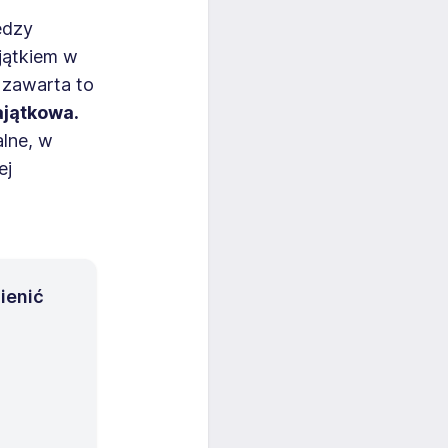
ędzy
jątkiem w
 zawarta to
jątkowa.
alne, w
ej
ienić