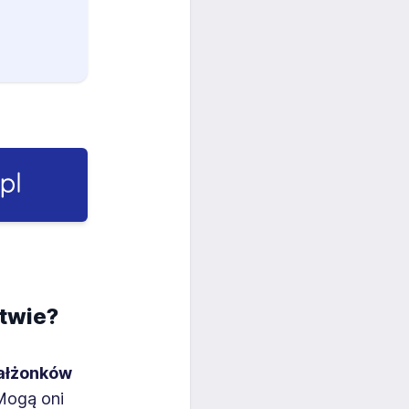
twie?
ałżonków
ogą oni