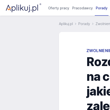
Oferty pracy
Pracodawcy
Porady
Aplikuj.pl
Porady
Zwolnien
ZWOLNIENI
Roz
na c
jaki
zale