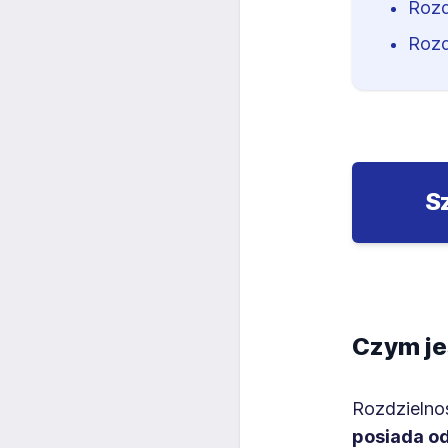
Rozd
Rozd
S
Czym je
Rozdzielno
posiada od