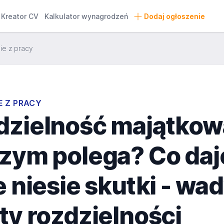
Kreator CV
Kalkulator wynagrodzeń
Dodaj ogłoszenie
ie z pracy
E Z PRACY
dzielność majątkow
zym polega? Co daj
e niesie skutki - wad
ty rozdzielności