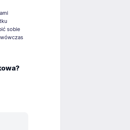
wami
tku
ić sobie
wi wówczas
tkowa?