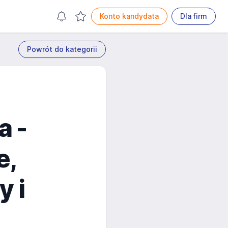
Konto kandydata
Dla firm
Powrót do kategorii
a -
e,
y i