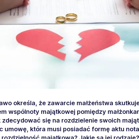
rawo określa, że zawarcie małżeństwa skutkuj
em wspólnoty majątkowej pomiędzy małżonka
k zdecydować się na rozdzielenie swoich mają
c umowę, która musi posiadać formę aktu nota
 rozdzielność majątkowa? Jakie są jej rodzaje