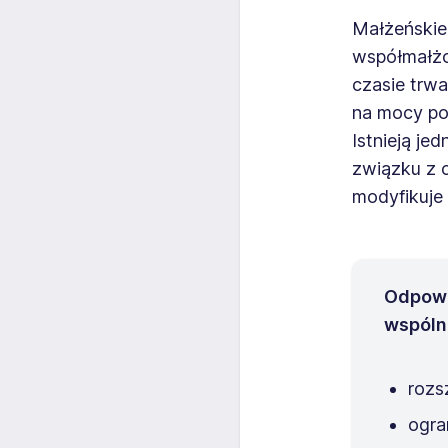
Małżeńskie
współmałżo
czasie trw
na mocy po
Istnieją je
związku z 
modyfikuje
Odpowi
wspóln
rozs
ogra