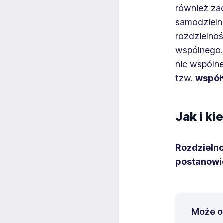
również za
samodzieln
rozdzielno
wspólnego.
nic wspóln
tzw.
współ
Jak i k
Rozdzieln
postanowi
Może o