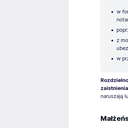
w fo
notar
popr
z mo
ubez
w pr
Rozdzieln
zaistnien
naruszają l
Małżeńs