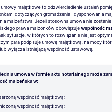
 umowy majątkowe to odzwierciedlenie ustaleń pomi
nkami dotyczących gromadzenia i dysponowania ma
ania małżeństwa. Jeżeli stosowna umowa nie zostanie
lskiego prawa małżonków obowiązuje
wspólność ma
dnak sytuacje, w których to rozwiązanie nie jest optym
czym para podpisuje umowę majątkową, na mocy któr
 lub wyłącza istniejącą wspólność ustawową.
ednia umowa w formie aktu notarialnego może zam
ość małżeńska w:
zerzoną wspólność majątkową;
niczoną wspólność majątkową;