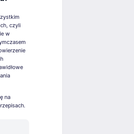
szystkim
h, czyli
ie w
 Tymczasem
owierzenie
ch
rawidłowe
ania
ię na
rzepisach.