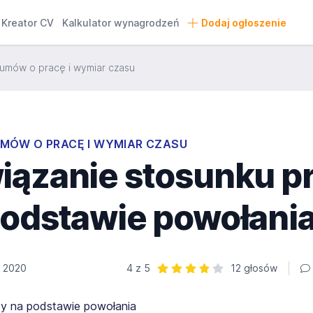
Kreator CV
Kalkulator wynagrodzeń
Dodaj ogłoszenie
umów o pracę i wymiar czasu
MÓW O PRACĘ I WYMIAR CZASU
iązanie stosunku p
podstawie powołani
a 2020
4 z 5
12 głosów
Ocena: 4 z 5 | 12 głosów