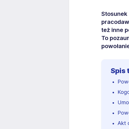
Stosunek 
pracodawc
też inne 
To pozaum
powołanie
Spis 
Powo
Kogo
Umow
Powo
Akt 