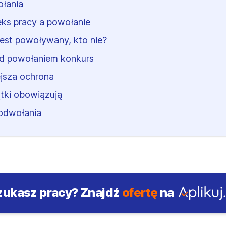
łania
ks pracy a powołanie
jest powoływany, kto nie?
d powołaniem konkurs
jsza ochrona
tki obowiązują
odwołania
zukasz pracy?
Znajdź
ofertę
na