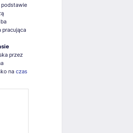
a podstawie
zą
oba
a pracująca
asie
ska przez
na
sko na
czas