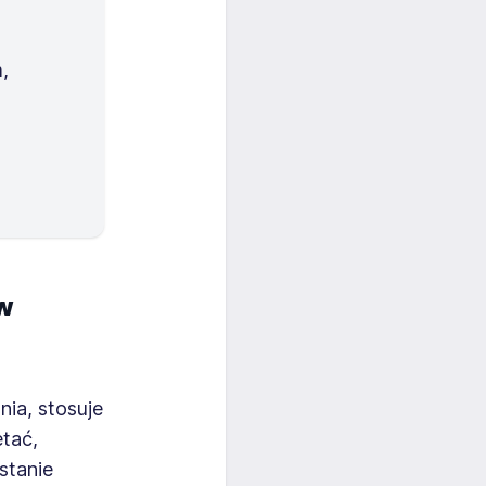
,
w
ia, stosuje
ętać,
stanie