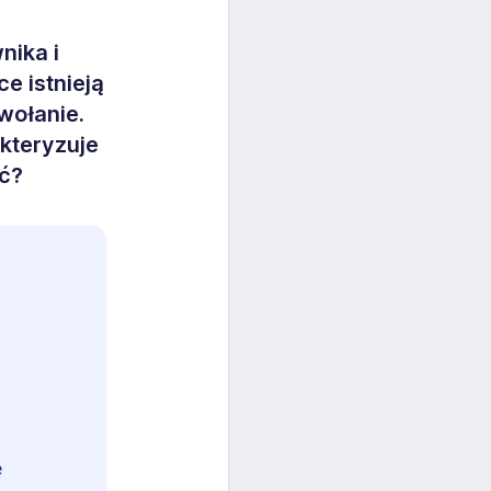
nika i
e istnieją
wołanie.
kteryzuje
eć?
e