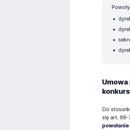
Powoły
dyre
dyre
sekr
dyre
Umowa p
konkurs
Do stosunk
się art. 68
powołanie