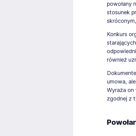
powołany n
stosunek p
skróconym,
Konkurs or
starających
odpowiednie
również uzn
Dokumentem,
umowa, ale
Wyraża on 
zgodnej z 
Powołan