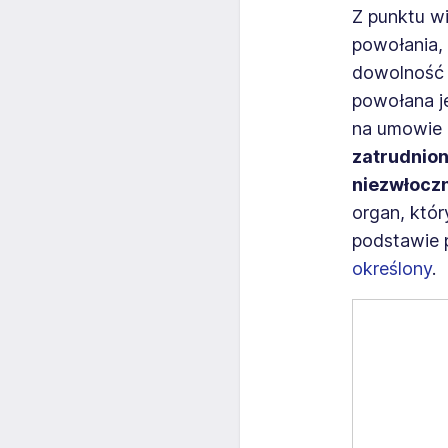
Z punktu w
powołania, 
dowolność 
powołana j
na umowie o
zatrudnio
niezwłoczn
organ, któr
podstawie 
określony
.