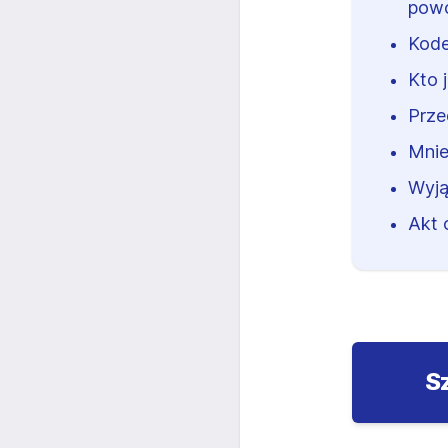
powo
Kode
Kto 
Prze
Mnie
Wyją
Akt 
S