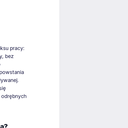
eksu pracy:
y, bez
o
 powstania
ływanej.
się
w odrębnych
ia?