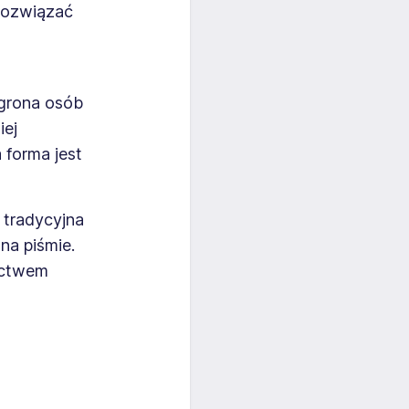
rozwiązać
 grona osób
iej
 forma jest
 tradycyjna
na piśmie.
dectwem