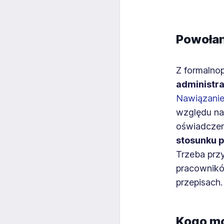
Powołan
Z formalno
administr
Nawiązanie
względu na
oświadczen
stosunku p
Trzeba przy
pracownikó
przepisach.
Kogo mo