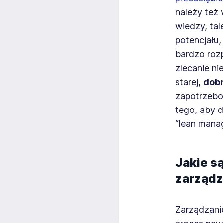
należy też 
wiedzy, tal
potencjału,
bardzo roz
zlecanie n
starej,
dobr
zapotrzebo
tego, aby d
“lean mana
Jakie s
zarządz
Zarządzani