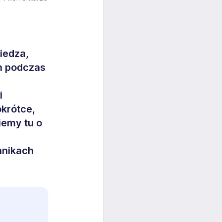
iedza,
h podczas
i
okrótce,
iemy tu o
hnikach