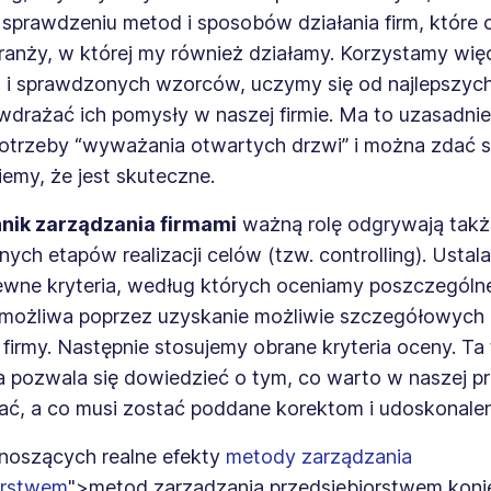
sprawdzeniu metod i sposobów działania firm, które 
ranży, w której my również działamy. Korzystamy wię
h i sprawdzonych wzorców, uczymy się od najlepszych
wdrażać ich pomysły w naszej firmie. Ma to uzasadnie
otrzeby “wyważania otwartych drzwi” i można zdać si
emy, że jest skuteczne.
nik zarządzania firmami
ważną rolę odgrywają takż
żnych etapów realizacji celów (tzw. controlling). Usta
ewne kryteria, według których oceniamy poszczególne
 możliwa poprzez uzyskanie możliwie szczegółowych i
 firmy. Następnie stosujemy obrane kryteria oceny. Ta
a pozwala się dowiedzieć o tym, co warto w naszej p
ć, a co musi zostać poddane korektom i udoskonale
noszących realne efekty
metody zarządzania
orstwem
">metod zarządzania przedsiębiorstwem koni