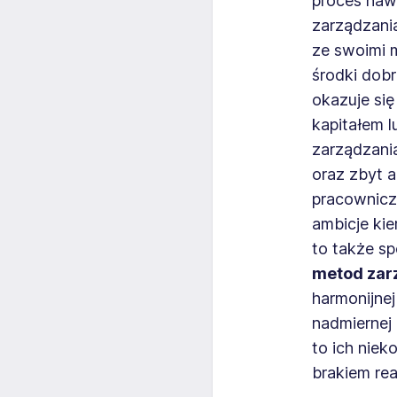
proces naw
zarządzania
ze swoimi 
środki dobr
okazuje si
kapitałem 
zarządzani
oraz zbyt 
pracownicze
ambicje ki
to także sp
metod zar
harmonijne
nadmiernej 
to ich niek
brakiem rea