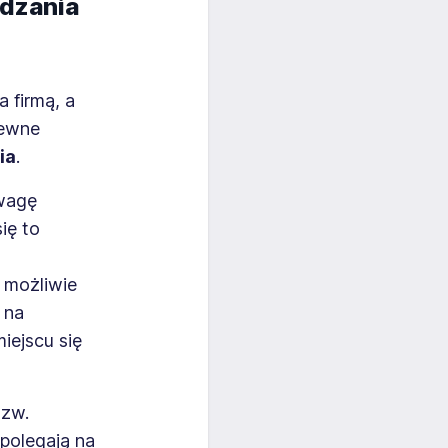
ądzania
 firmą, a
pewne
ia
.
uwagę
ię to
ż możliwie
 na
iejscu się
tzw.
polegają na