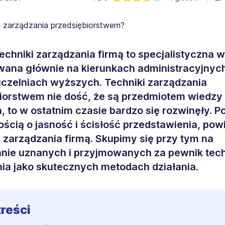
Ocena: 4 z 5 | 11 głosów
techniki zarządzania firmą to specjalistyczna w
ana głównie na kierunkach administracyjnyc
uczelniach wyższych. Techniki zarządzania
iorstwem nie dość, że są przedmiotem wiedzy 
, to w ostatnim czasie bardzo się rozwinęły. P
łością o jasność i ścisłość przedstawienia, pow
zarządzania firmą. Skupimy się przy tym na
nie uznanych i przyjmowanych za pewnik tec
ia jako skutecznych metodach działania.
treści