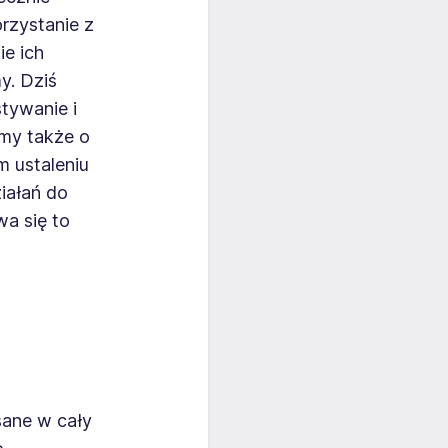
rzystanie z
ie ich
y. Dziś
tywanie i
my także o
m ustaleniu
iałań do
wa się to
sane w cały