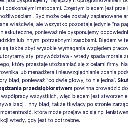
et jeśli dysponujemy najlepszym oprogramowaniem d
 i doskonałymi metodami. Częstym błędem jest przeli
możliwościami. Być może cele zostały zaplanowane am
ane właściwie, ale wszystko pozostaje jedynie “na pap
ę nieskuteczne, ponieważ nie dysponujemy odpowiedn
ludzkim lub innymi potrzebnymi zasobami. Błędem w t
a są także zbyt wysokie wymagania względem prac
autorytarny styl przywództwa - wtedy spada morale z
go, który przestaje utożsamiać się z celami firmy. N
erownika lub menadżera i nieuwzględnianie zdania po
ory błąd, ponieważ “co dwie głowy, to nie jedna”.
Sku
ządzania przedsiębiorstwem
powinna prowadzić do
j współpracy wszystkich, więc błędem jest stworzen
rywalizacji. Inny błąd, także tkwiący po stronie zarzą
ompetentność, która może przejawiać się np. lenistwe
kcji wtedy, gdy jest to potrzebne.