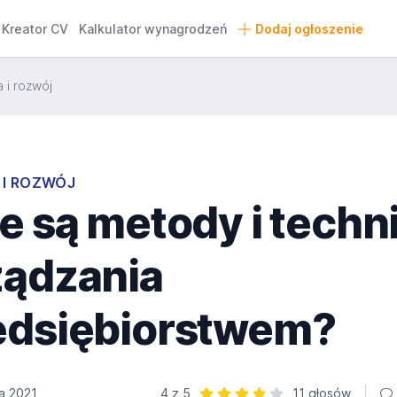
Kreator CV
Kalkulator wynagrodzeń
Dodaj ogłoszenie
 i rozwój
 I ROZWÓJ
e są metody i techni
ządzania
edsiębiorstwem?
a 2021
4 z 5
11 głosów