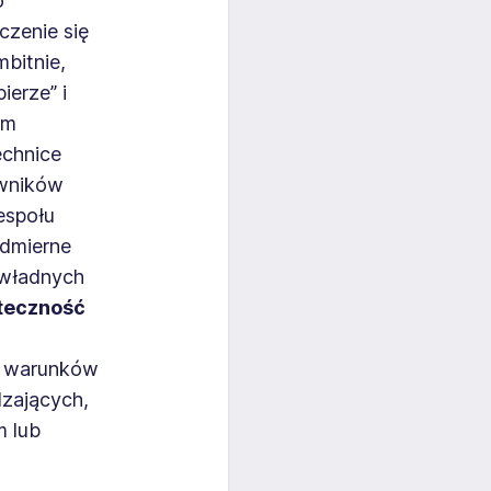
o
czenie się
bitnie,
ierze” i
im
echnice
owników
espołu
admierne
dwładnych
teczność
ie warunków
dzających,
m lub