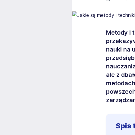
Metody i 
przekazyw
nauki na 
przedsięb
nauczania
ale z dba
metodach 
powszech
zarządzan
Spis 