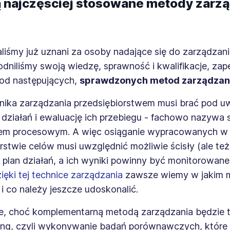
ą najczęściej stosowane metody zarz
aliśmy już uznani za osoby nadające się do zarządzania
dniliśmy swoją wiedzę, sprawność i kwalifikacje, za
od następujących,
sprawdzonych metod zarządzan
nika zarządzania przedsiębiorstwem musi brać pod 
działań i ewaluację ich przebiegu - fachowo nazywa s
em procesowym. A więc osiąganie wypracowanych w
rstwie celów musi uwzględnić możliwie ścisły (ale te
 plan działań, a ich wyniki powinny być monitorowane
ięki tej technice zarządzania
zawsze wiemy w jakim m
i co należy jeszcze udoskonalić.
ze, choć komplementarną metodą zarządzania będzie 
ng, czyli wykonywanie badań porównawczych, które 