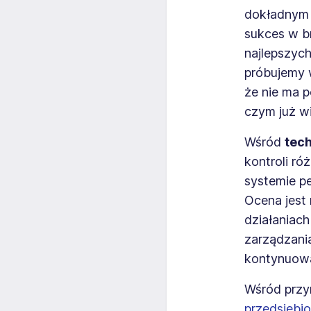
dokładnym 
sukces w b
najlepszyc
próbujemy 
że nie ma p
czym już wi
Wśród
tech
kontroli ró
systemie p
Ocena jest
działaniach
zarządzani
kontynuowa
Wśród przy
przedsiębi