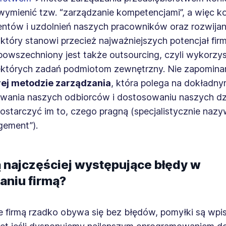
wymienić tzw. “zarządzanie kompetencjami”, a więc ko
entów i uzdolnień naszych pracowników oraz rozwijan
 który stanowi przecież najważniejszych potencjał firm
powszechniony jest także outsourcing, czyli wykorzys
iektórych zadań podmiotom zewnętrzny. Nie zapomina
ej metodzie zarządzania
, która polega na dokładny
wania naszych odbiorców i dostosowaniu naszych dz
ostarczyć im to, czego pragną (specjalistycznie nazy
gement”).
ą najczęściej występujące błędy w
aniu firmą?
e firmą rzadko obywa się bez błędów, pomyłki są wpi