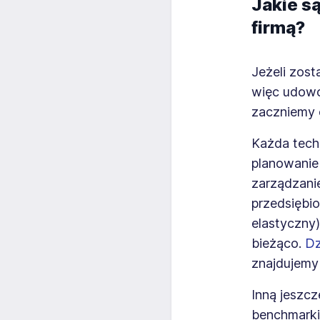
Jakie s
firmą?
Jeżeli zost
więc udowo
zaczniemy 
Każda tech
planowanie 
zarządzani
przedsiębio
elastyczny)
bieżąco.
Dz
znajdujemy 
Inną jeszc
benchmarki