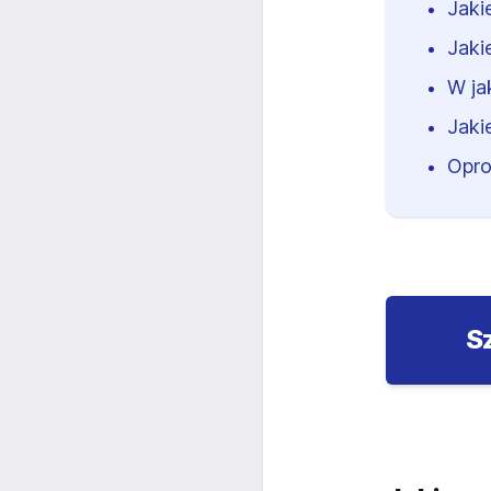
Jaki
Jaki
W ja
Jaki
Opro
S