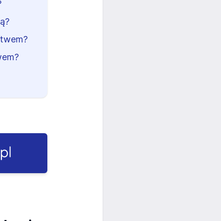
?
mą?
rstwem?
twem?