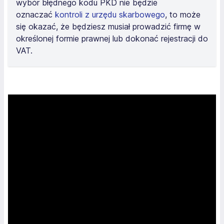
wybór błędnego kodu PKD nie będzie
oznaczać
kontroli z urzędu skarbowego
, to może
się okazać, że będziesz musiał prowadzić firmę w
określonej formie prawnej lub dokonać rejestracji do
VAT.