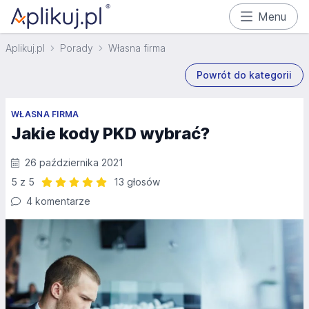
Menu
Aplikuj.pl
Porady
Własna firma
Powrót do kategorii
WŁASNA FIRMA
Jakie kody PKD wybrać?
26 października 2021
5 z 5
13 głosów
Ocena: 5 z 5 | 13 głosów
4 komentarze