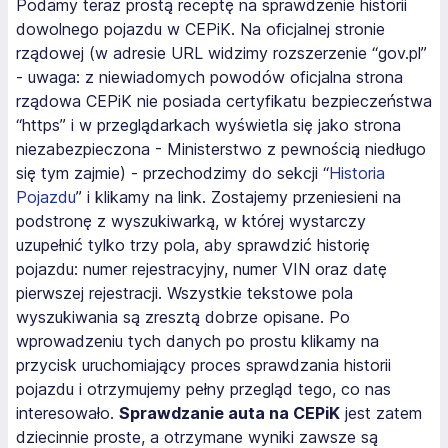
Podamy teraz prostą receptę na sprawdzenie historii
dowolnego pojazdu w CEPiK. Na oficjalnej stronie
rządowej (w adresie URL widzimy rozszerzenie “gov.pl”
- uwaga: z niewiadomych powodów oficjalna strona
rządowa CEPiK nie posiada certyfikatu bezpieczeństwa
“https” i w przeglądarkach wyświetla się jako strona
niezabezpieczona - Ministerstwo z pewnością niedługo
się tym zajmie) - przechodzimy do sekcji “
Historia
Pojazdu
” i klikamy na link. Zostajemy przeniesieni na
podstronę z wyszukiwarką, w której wystarczy
uzupełnić tylko trzy pola, aby sprawdzić historię
pojazdu: numer rejestracyjny, numer VIN oraz datę
pierwszej rejestracji. Wszystkie tekstowe pola
wyszukiwania są zresztą dobrze opisane. Po
wprowadzeniu tych danych po prostu klikamy na
przycisk uruchomiający proces sprawdzania historii
pojazdu i otrzymujemy pełny przegląd tego, co nas
interesowało.
Sprawdzanie auta na CEPiK
jest zatem
dziecinnie proste, a otrzymane wyniki zawsze są