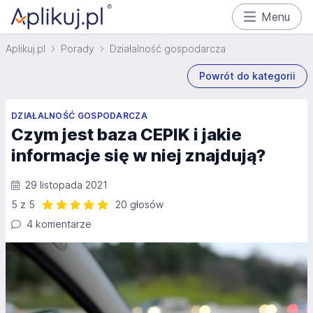
Menu
Aplikuj.pl
Porady
Działalność gospodarcza
Powrót do kategorii
DZIAŁALNOŚĆ GOSPODARCZA
Czym jest baza CEPIK i jakie
informacje się w niej znajdują?
29 listopada 2021
5 z 5
20 głosów
Ocena: 5 z 5 | 20 głosów
4 komentarze