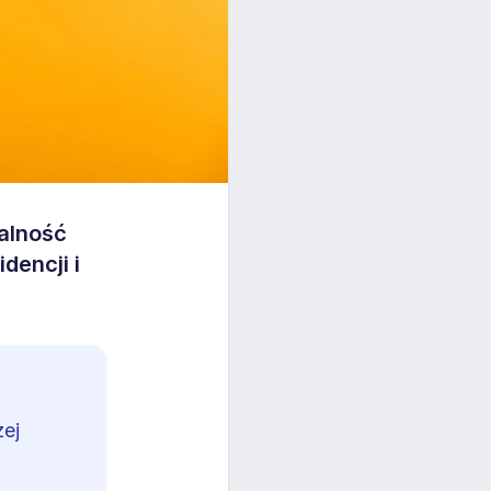
łalność
dencji i
zej