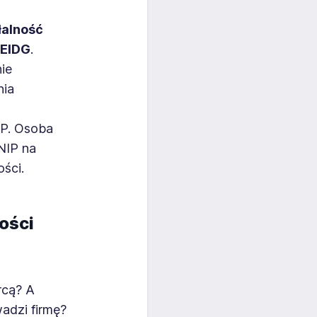
łalność
CEIDG
.
ie
nia
IP. Osoba
NIP na
ści.
ości
rcą? A
adzi firmę?