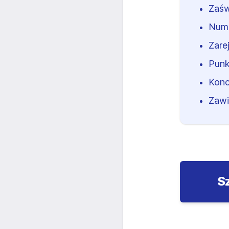
Zaśw
Num
Zare
Punk
Konc
Zawi
S