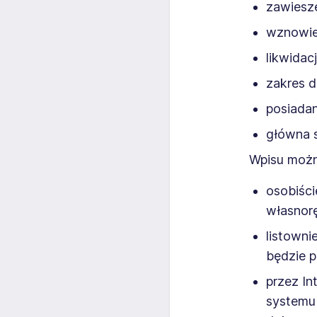
zawiesze
wznowien
likwidacj
zakres d
posiadan
główna s
Wpisu możn
osobiści
własnorę
listowni
będzie p
przez In
systemu