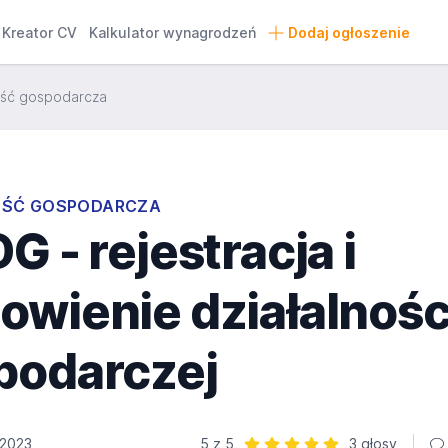
Kreator CV
Kalkulator wynagrodzeń
Dodaj ogłoszenie
ość gospodarcza
OŚĆ GOSPODARCZA
G - rejestracja i
owienie działalnośc
podarczej
 2023
5 z 5
3 głosy