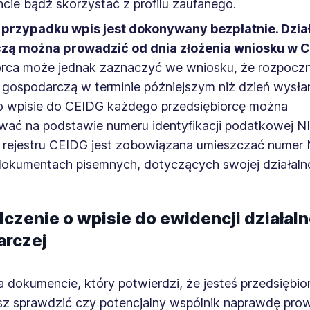
ie bądź skorzystać z profilu zaufanego.
przypadku wpis jest dokonywany bezpłatnie. Dzia
zą można prowadzić od dnia złożenia wniosku w 
orca może jednak zaznaczyć we wniosku, że rozpoczn
 gospodarczą w terminie późniejszym niż dzień wysła
o wpisie do CEIDG każdego przedsiębiorcę można
ować na podstawie numeru identyfikacji podatkowej N
 rejestru CEIDG jest zobowiązana umieszczać numer 
dokumentach pisemnych, dotyczących swojej działalno
czenie o wpisie do ewidencji działaln
rczej
a dokumencie, który potwierdzi, że jesteś przedsiębio
z sprawdzić czy potencjalny wspólnik naprawdę prow