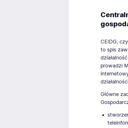
Centraln
gospoda
CEIDG, czyl
to spis za
działalność
prowadzi M
internetow
działalnośc
Główne zada
Gospodarcz
stworzen
teleinfo