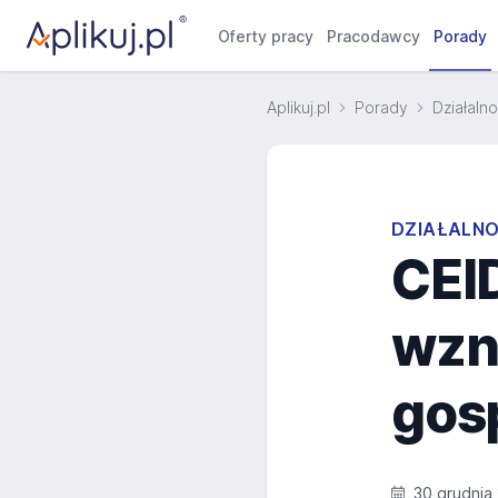
Oferty pracy
Pracodawcy
Porady
Aplikuj.pl
Porady
Działaln
DZIAŁALN
CEID
wzn
gos
30 grudnia