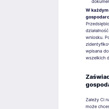
dokumenc
W każdym 
gospodarc
Przedsiębi
działalność
wniosku. P
zidentyfik
wpisana do
wszelkich 
Zaświad
gospoda
Zależy Ci n
może chces