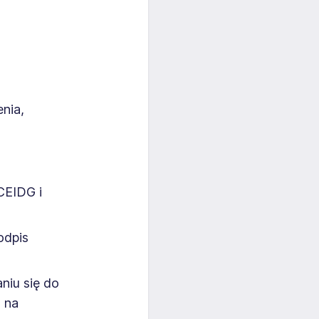
enia,
CEIDG i
odpis
niu się do
 na