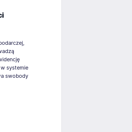
ci
podarczej,
owadzą
widencję
 w systemie
awa swobody