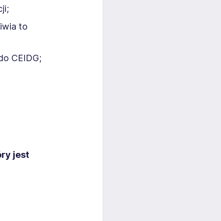
i;
iwia to
 do CEIDG;
ry jest