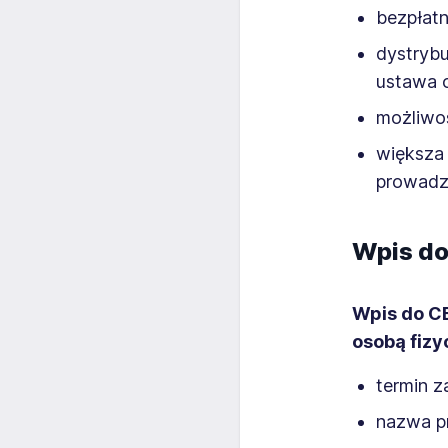
bezpłat
dystrybu
ustawa o
możliwo
większa 
prowadz
Wpis do
Wpis do CE
osobą fizy
termin z
nazwa p