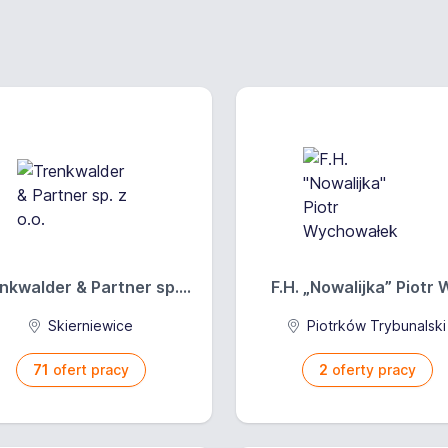
nkwalder & Partner sp....
F.H. „Nowalijka” Piotr W
Skierniewice
Piotrków Trybunalski
71
ofert pracy
2
oferty pracy