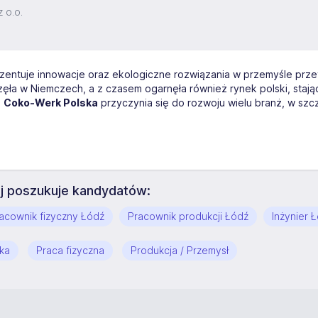
 o.o.
zentuje innowacje oraz ekologiczne rozwiązania w przemyśle przet
zęła w Niemczech, a z czasem ogarnęła również rynek polski, stając
a
Coko-Werk Polska
przyczynia się do rozwoju wielu branż, w sz
ej poszukuje kandydatów:
acownik fizyczny Łódź
Pracownik produkcji Łódź
Inżynier 
ika
Praca fizyczna
Produkcja / Przemysł