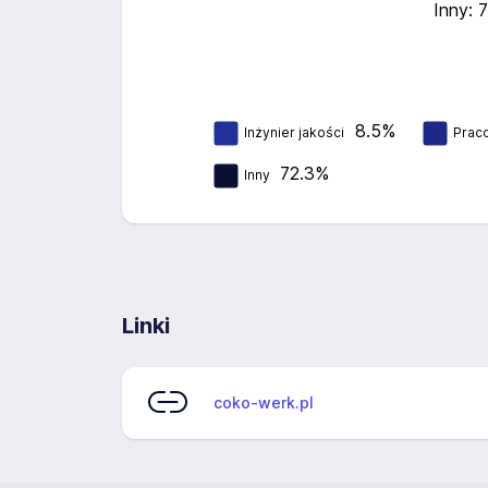
Inny: 
8.5%
Inżynier jakości
Praco
72.3%
Inny
Linki
coko-werk.pl