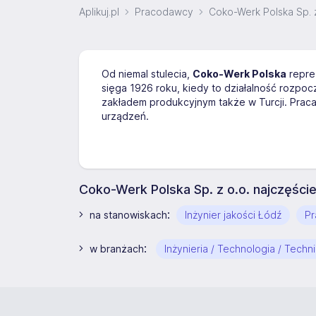
Aplikuj.pl
Pracodawcy
Coko-Werk Polska Sp. z
Od niemal stulecia,
Coko-Werk Polska
repre
sięga 1926 roku, kiedy to działalność rozpoc
zakładem produkcyjnym także w Turcji. Prac
urządzeń.
Coko-Werk Polska Sp. z o.o. najczęści
:
na stanowiskach
Inżynier jakości Łódź
Pr
:
w branżach
Inżynieria / Technologia / Techn