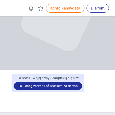
Konto kandydata
Dla firm
To profil Twojej firmy? Zaopiekuj się nim!
Tak, chcę zarządzać profilem za darmo