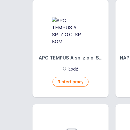
APC TEMPUS A sp. z o.o. S...
NAPR
Łódź
9
ofert pracy