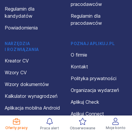
pracodawców
Regulamin dla
kandydatów
Regulamin dla
pracodawców
Powiadomienia
NARZĘDZIA
POZNAJ APLIKUJ.PL
I ROZWIĄZANIA
O firmie
Kreator CV
Kontakt
Wzory CV
Polityka prywatności
Wzory dokumentów
Organizacja wydarzeń
Kalkulator wynagrodzeń
Aplikuj Check
Aplikacja mobilna Android
Aplikuj Connect
Aplikacja mobilna iOS
Dotacja
Oferty pracy
Moje konto
Praca alert
Obserwowane