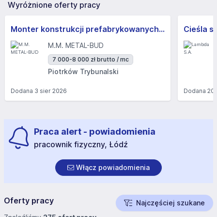
Wyróżnione oferty pracy
Monter konstrukcji prefabrykowanych (K/M) - praca w delegacji na terenie całej Polski
Cieśla s
M.M. METAL-BUD
7 000-8 000 zł brutto / mc
Piotrków Trybunalski
Dodana
3 sier 2026
Dodana
20 
Praca alert - powiadomienia
pracownik fizyczny, Łódź
Włącz powiadomienia
Oferty pracy
Najczęściej szukane