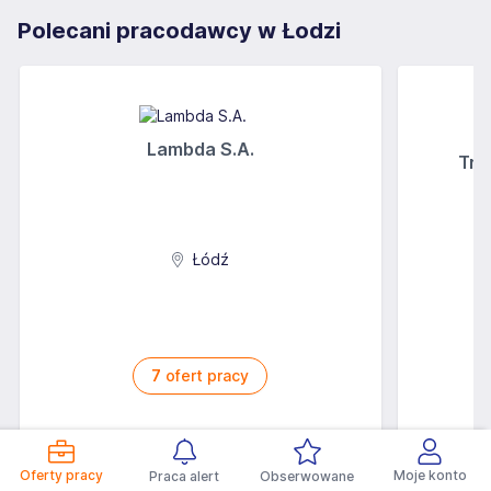
Polecani pracodawcy w Łodzi
Lambda S.A.
Tre
Łódź
7
ofert pracy
Oferty pracy
Moje konto
Praca alert
Obserwowane