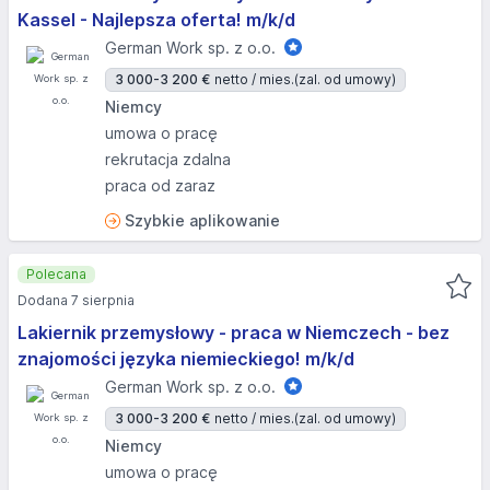
Kassel - Najlepsza oferta! m/k/d
German Work sp. z o.o.
3 000-3 200 €
netto / mies.
(zal. od umowy)
Niemcy
umowa o pracę
rekrutacja zdalna
praca od zaraz
Szybkie aplikowanie
Polecana
Dodana 7 sierpnia
Lakiernik przemysłowy - praca w Niemczech - bez
znajomości języka niemieckiego! m/k/d
German Work sp. z o.o.
3 000-3 200 €
netto / mies.
(zal. od umowy)
Niemcy
umowa o pracę