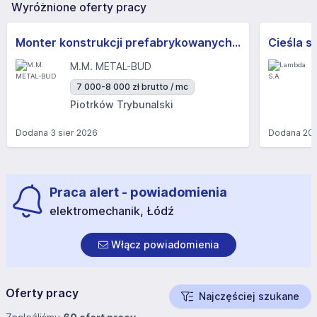
Wyróżnione oferty pracy
Monter konstrukcji prefabrykowanych (K/M) - praca w delegacji na terenie całej Polski
Cieśla s
M.M. METAL-BUD
7 000-8 000 zł brutto / mc
Piotrków Trybunalski
Dodana
3 sier 2026
Dodana
20 
Praca alert - powiadomienia
elektromechanik, Łódź
Włącz powiadomienia
Oferty pracy
Najczęściej szukane