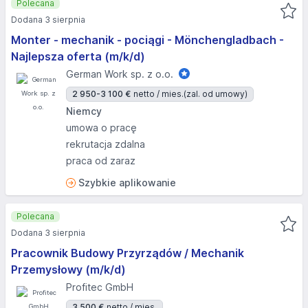
Polecana
Dodana 3 sierpnia
Monter - mechanik - pociągi - Mönchengladbach -
Najlepsza oferta (m/k/d)
German Work sp. z o.o.
2 950-3 100 €
netto / mies.
(zal. od umowy)
Niemcy
umowa o pracę
rekrutacja zdalna
praca od zaraz
Szybkie aplikowanie
Polecana
Dodana 3 sierpnia
Pracownik Budowy Przyrządów / Mechanik
Przemysłowy (m/k/d)
Profitec GmbH
3 500 €
netto / mies.