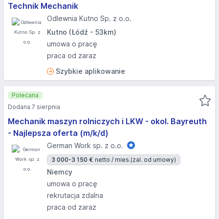
Technik Mechanik
Odlewnia Kutno Sp. z o.o.
Kutno (Łódź - 53km)
umowa o pracę
praca od zaraz
Szybkie aplikowanie
Polecana
Dodana 7 sierpnia
Mechanik maszyn rolniczych i LKW - okol. Bayreuth
- Najlepsza oferta (m/k/d)
German Work sp. z o.o.
3 000-3 150 €
netto / mies.
(zal. od umowy)
Niemcy
umowa o pracę
rekrutacja zdalna
praca od zaraz