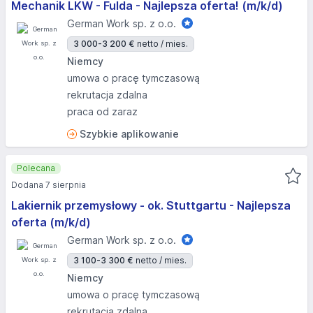
Mechanik LKW - Fulda - Najlepsza oferta! (m/k/d)
German Work sp. z o.o.
3 000-3 200 €
netto / mies.
Niemcy
umowa o pracę tymczasową
rekrutacja zdalna
praca od zaraz
Szybkie aplikowanie
Polecana
Dodana 7 sierpnia
Lakiernik przemysłowy - ok. Stuttgartu - Najlepsza
oferta (m/k/d)
German Work sp. z o.o.
3 100-3 300 €
netto / mies.
Niemcy
umowa o pracę tymczasową
rekrutacja zdalna