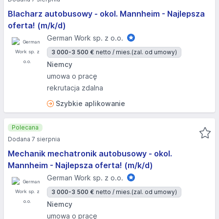
Blacharz autobusowy - okol. Mannheim - Najlepsza
oferta! (m/k/d)
German Work sp. z o.o.
3 000-3 500 €
netto / mies.
(zal. od umowy)
Niemcy
umowa o pracę
rekrutacja zdalna
Szybkie aplikowanie
Polecana
Dodana 7 sierpnia
Mechanik mechatronik autobusowy - okol.
Mannheim - Najlepsza oferta! (m/k/d)
German Work sp. z o.o.
3 000-3 500 €
netto / mies.
(zal. od umowy)
Niemcy
umowa o pracę