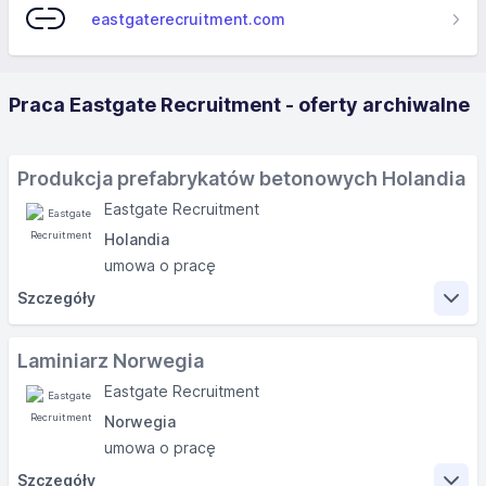
eastgaterecruitment.com
Praca Eastgate Recruitment - oferty archiwalne
Produkcja prefabrykatów betonowych Holandia
Eastgate Recruitment
Holandia
umowa o pracę
Szczegóły
Zakres obowiązków
Laminiarz Norwegia
Eastgate Recruitment
Produkcja prefabrykowanych elementów domów w
Norwegia
warsztacie (płyty betonowe, itp.): ustawianie zbrojenia
według schematów technicznych w formach, odlewanie
umowa o pracę
betonu w formach
Szczegóły