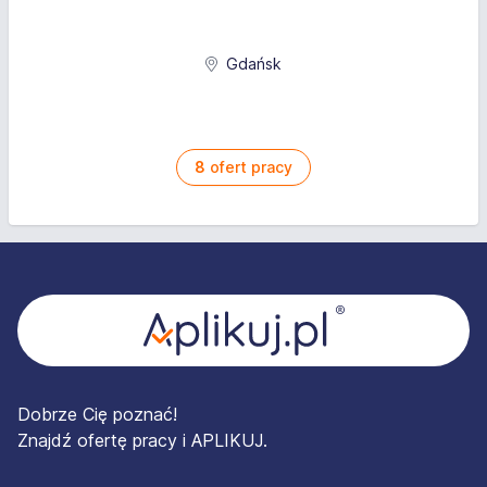
Gdańsk
8
ofert pracy
Stopka
Dobrze Cię poznać!
Znajdź ofertę pracy i APLIKUJ.