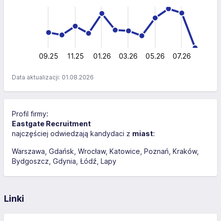
-200
-100
300
-50
50
200
200
100
0
09.25
11.25
01.26
03.26
L
05.26
07.26
Data aktualizacji: 01.08.2026
Profil firmy:
Eastgate Recruitment
najczęściej odwiedzają kandydaci z
miast
:
Warszawa
Gdańsk
Wrocław
Katowice
Poznań
Kraków
Bydgoszcz
Gdynia
Łódź
Lapy
Linki