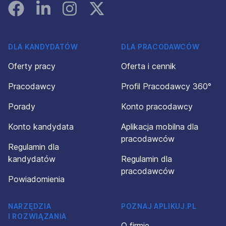
Facebook
Linked In
Instagram
Instagram
DLA KANDYDATÓW
DLA PRACODAWCÓW
Oferty pracy
Oferta i cennik
Pracodawcy
Profil Pracodawcy 360°
Porady
Konto pracodawcy
Konto kandydata
Aplikacja mobilna dla
pracodawców
Regulamin dla
kandydatów
Regulamin dla
pracodawców
Powiadomienia
NARZĘDZIA
POZNAJ APLIKUJ.PL
I ROZWIĄZANIA
O firmie