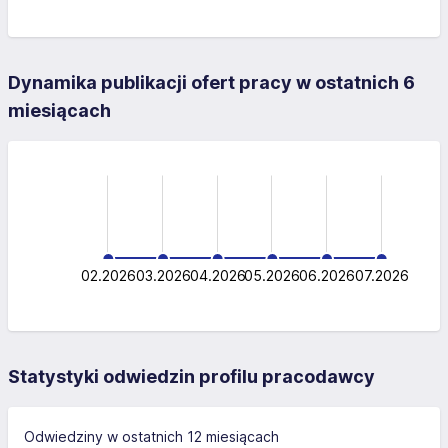
Dynamika publikacji ofert pracy w ostatnich 6
miesiącach
-0.5
-1.0
1.5
1.0
0.5
0.5
0
02.2026
03.2026
04.2026
L
05.2026
06.2026
07.2026
Statystyki odwiedzin profilu pracodawcy
Odwiedziny w ostatnich 12 miesiącach