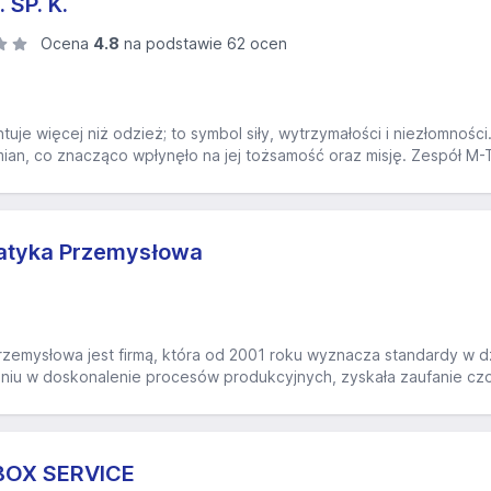
 SP. K.
Ocena
4.8
na podstawie 62 ocen
je więcej niż odzież; to symbol siły, wytrzymałości i niezłomności.
ian, co znacząco wpłynęło na jej tożsamość oraz misję. Zespół M-T
atyka Przemysłowa
zemysłowa jest firmą, która od 2001 roku wyznacza standardy w dz
niu w doskonalenie procesów produkcyjnych, zyskała zaufanie czo
BOX SERVICE