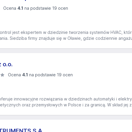
Ocena
4.1
na podstawie 19 ocen
Control jest ekspertem w dziedzinie tworzenia systemów HVAC, któ
ia. Siedziba firmy znajduje się w Oławie, gdzie codziennie angażuj
 o.o.
Ocena
4.1
na podstawie 19 ocen
oferuje innowacyjne rozwiązania w dziedzinach automatyki i elektryk
etycznych oraz przemysłowych w Polsce i za granicą. W skład jej 
TRUMENTS S.A.