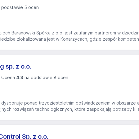
 podstawie 5 ocen
ojciech Baranowski Spółka z o.o. jest zaufanym partnerem w dziedz
 siedziba zlokalizowana jest w Konarzycach, gdzie zespół kompet
g sp. z o.o.
Ocena
4.3
na podstawie 8 ocen
ng dysponuje ponad trzydziestoletnim doświadczeniem w obszarze au
jnych rozwiązań technologicznych, które zaspokajają potrzeby kli
ontrol Sp. z o.o.