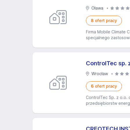
Oława
8
ofert pracy
Firma Mobile Climate 
specjalnego zastosowan
ControlTec sp. z
Wrocław
6
ofert pracy
ControlTec Sp. z o.o. 
przedsiębiorstw energ
CREOTECH INS