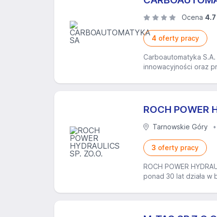
CARBOAUTOMA
Ocena
4.7
4
oferty pracy
Carboautomatyka S.A. 
innowacyjności oraz pr
ROCH POWER HY
Tarnowskie Góry
3
oferty pracy
ROCH POWER HYDRAULIC
ponad 30 lat działa w 