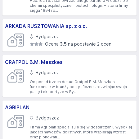
Hub.Tech SA stanowi zaufanego partnera w obszarze
chemii specjalistycznej i biotechnologii. Historia firmy
sięga 1894 ro...
ARKADA RUSZTOWANIA sp. z o.o.
Bydgoszcz
Ocena
3.5
na podstawie 2 ocen
GRAFPOL B.M. Meszkes
Bydgoszcz
Od ponad trzech dekad Grafpol B.M. Meszkes
funkcjonuje w branży poligraficznej, rozwijając swoją
pasję i ekspertyzę w By...
AGRIPLAN
Bydgoszcz
Firma Agriplan specjalizuje się w dostarczaniu wysokiej
jakości nawozów dolistnych, które wspierają wzrost
oraz plonowan...