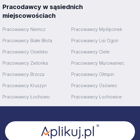
Pracodawcy w sąsiednich
miejscowościach
Pracowawcy Niemcz
Pracowawcy Myślęcinek
Pracowawcy Białe Błota
Pracowawcy Lisi Ogon
Pracowawcy Osielsko
Pracowawcy Ciele
Pracowawcy Zielonka
Pracowawcy Murowaniec
Pracowawcy Brzoza
Pracowawcy Olimpin
Pracowawcy Kruszyn
Pracowawcy Osówiec
Pracowawcy Łochowo
Pracowawcy Łochowice
Stopka