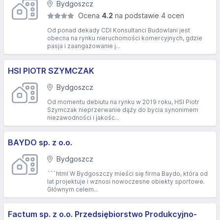
Bydgoszcz
Ocena
4.2
na podstawie 4 ocen
Od ponad dekady CDI Konsultanci Budowlani jest
obecna na rynku nieruchomości komercyjnych, gdzie
pasja i zaangażowanie j...
HSI PIOTR SZYMCZAK
Bydgoszcz
Od momentu debiutu na rynku w 2019 roku, HSI Piotr
Szymczak nieprzerwanie dąży do bycia synonimem
niezawodności i jakośc...
BAYDO sp. z o.o.
Bydgoszcz
```html W Bydgoszczy mieści się firma Baydo, która od
lat projektuje i wznosi nowoczesne obiekty sportowe.
Głównym celem...
Factum sp. z o.o. Przedsiębiorstwo Produkcyjno-