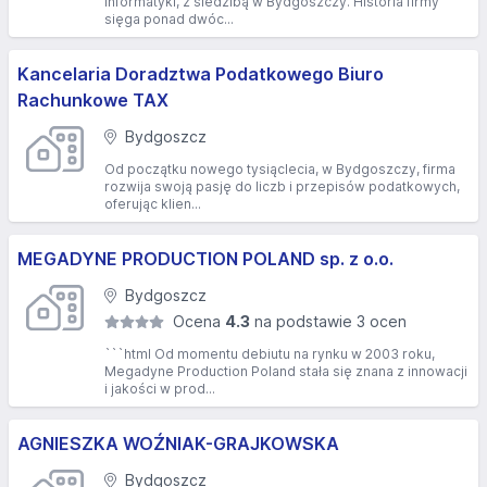
informatyki, z siedzibą w Bydgoszczy. Historia firmy
sięga ponad dwóc...
Kancelaria Doradztwa Podatkowego Biuro
Rachunkowe TAX
Bydgoszcz
Od początku nowego tysiąclecia, w Bydgoszczy, firma
rozwija swoją pasję do liczb i przepisów podatkowych,
oferując klien...
MEGADYNE PRODUCTION POLAND sp. z o.o.
Bydgoszcz
Ocena
4.3
na podstawie 3 ocen
```html Od momentu debiutu na rynku w 2003 roku,
Megadyne Production Poland stała się znana z innowacji
i jakości w prod...
AGNIESZKA WOŹNIAK-GRAJKOWSKA
Bydgoszcz