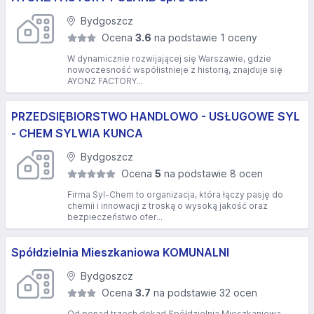
Bydgoszcz
Ocena
3.6
na podstawie 1 oceny
W dynamicznie rozwijającej się Warszawie, gdzie
nowoczesność współistnieje z historią, znajduje się
AYONZ FACTORY...
PRZEDSIĘBIORSTWO HANDLOWO - USŁUGOWE SYL
- CHEM SYLWIA KUNCA
Bydgoszcz
Ocena
5
na podstawie 8 ocen
Firma Syl-Chem to organizacja, która łączy pasję do
chemii i innowacji z troską o wysoką jakość oraz
bezpieczeństwo ofer...
Spółdzielnia Mieszkaniowa KOMUNALNI
Bydgoszcz
Ocena
3.7
na podstawie 32 ocen
Od ponad trzech dekad Spółdzielnia Mieszkaniowa