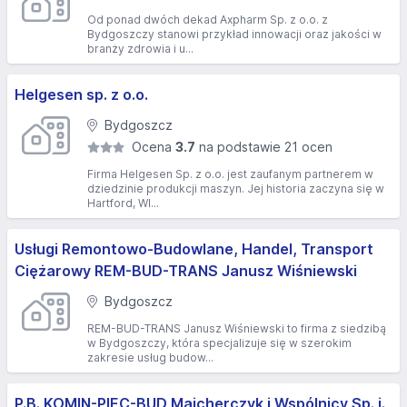
Od ponad dwóch dekad Axpharm Sp. z o.o. z
Bydgoszczy stanowi przykład innowacji oraz jakości w
branży zdrowia i u...
Helgesen sp. z o.o.
Bydgoszcz
Ocena
3.7
na podstawie 21 ocen
Firma Helgesen Sp. z o.o. jest zaufanym partnerem w
dziedzinie produkcji maszyn. Jej historia zaczyna się w
Hartford, WI...
Usługi Remontowo-Budowlane, Handel, Transport
Ciężarowy REM-BUD-TRANS Janusz Wiśniewski
Bydgoszcz
REM-BUD-TRANS Janusz Wiśniewski to firma z siedzibą
w Bydgoszczy, która specjalizuje się w szerokim
zakresie usług budow...
P.B. KOMIN-PIEC-BUD Majcherczyk i Wspólnicy Sp. j.