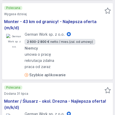
Polecana
Wygasa dzisiaj
Monter - 43 km od granicy! - Najlepsza oferta
(m/k/d)
German Work sp. z o.o.
2 600-2 800 €
netto / mies.
(zal. od umowy)
Niemcy
umowa o pracę
rekrutacja zdalna
praca od zaraz
Szybkie aplikowanie
Polecana
Dodana 31 lipca
Monter / Ślusarz - okol. Drezna - Najlepsza oferta!
(m/k/d)
German Work sp. z o.o.