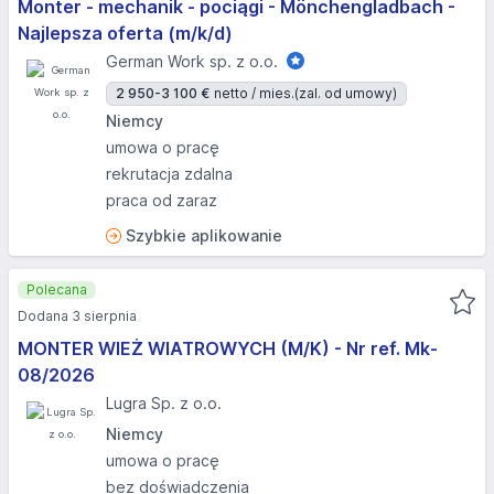
Monter - mechanik - pociągi - Mönchengladbach -
Najlepsza oferta (m/k/d)
German Work sp. z o.o.
2 950-3 100 €
netto / mies.
(zal. od umowy)
Niemcy
umowa o pracę
rekrutacja zdalna
praca od zaraz
Szybkie aplikowanie
Polecana
Dodana 3 sierpnia
MONTER WIEŻ WIATROWYCH (M/K) - Nr ref. Mk-
08/2026
Lugra Sp. z o.o.
Niemcy
umowa o pracę
bez doświadczenia