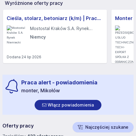
Wyróżnione oferty pracy
Cieśla, stolarz, betoniarz (k/m) | Praca w Niemczech, bez j. niemieckiego | Darmowe zakwaterowanie
Mostostal Kraków S.A. Rynek Niemiecki
Niemcy
Dodana
24 lip 2026
Dodana
2 s
Praca alert - powiadomienia
monter, Mikołów
Włącz powiadomienia
Oferty pracy
Najczęściej szukane