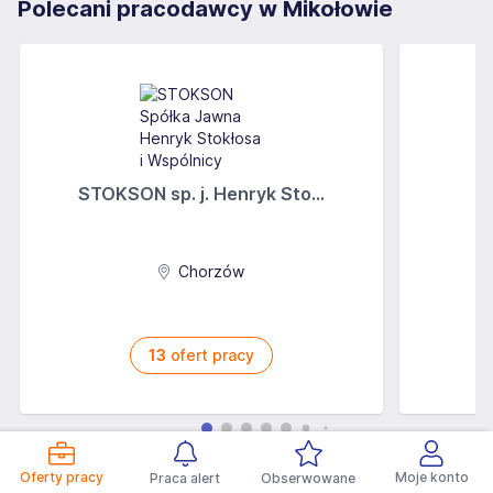
Polecani pracodawcy w Mikołowie
STOKSON sp. j. Henryk Sto...
Chorzów
13
ofert pracy
Praca w sąsiednich miejscowościach
Oferty pracy
Moje konto
Praca alert
Obserwowane