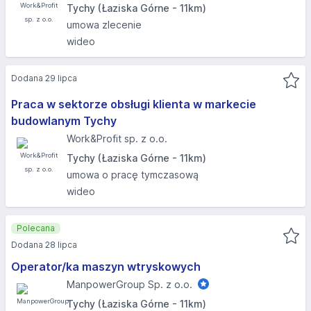
Tychy (Łaziska Górne - 11km)
umowa zlecenie
wideo
Dodana 29 lipca
Praca w sektorze obsługi klienta w markecie
budowlanym Tychy
Work&Profit sp. z o.o.
Tychy (Łaziska Górne - 11km)
umowa o pracę tymczasową
wideo
Polecana
Dodana 28 lipca
Operator/ka maszyn wtryskowych
ManpowerGroup Sp. z o.o.
Tychy (Łaziska Górne - 11km)