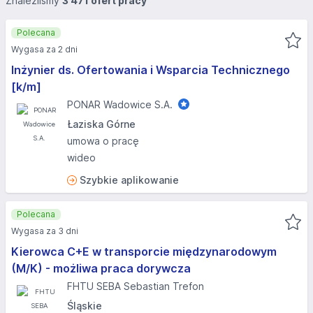
Znaleźliśmy
3 471 ofert pracy
Polecana
Wygasa za 2 dni
Inżynier ds. Ofertowania i Wsparcia Technicznego
[k/m]
PONAR Wadowice S.A.
Łaziska Górne
umowa o pracę
wideo
Szybkie aplikowanie
Polecana
Wygasa za 3 dni
Kierowca C+E w transporcie międzynarodowym
(M/K) - możliwa praca dorywcza
FHTU SEBA Sebastian Trefon
Śląskie