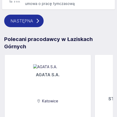
umowa o pracę tymczasową
NASTĘPNA
Polecani pracodawcy w Łaziskach
Górnych
AGATA S.A.
STOK
Katowice