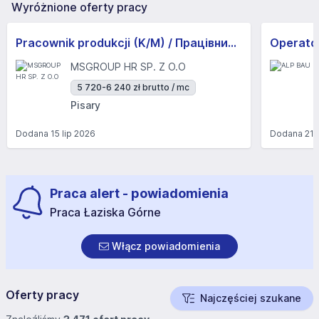
Wyróżnione oferty pracy
Pracownik produkcji (K/M) / Працівники продукції Huber-Suhner (K/M)
Operator
MSGROUP HR SP. Z O.O
5 720-6 240 zł brutto / mc
Pisary
Dodana
15 lip 2026
Dodana
21 
Praca alert - powiadomienia
Praca Łaziska Górne
Włącz powiadomienia
Oferty pracy
Najczęściej szukane