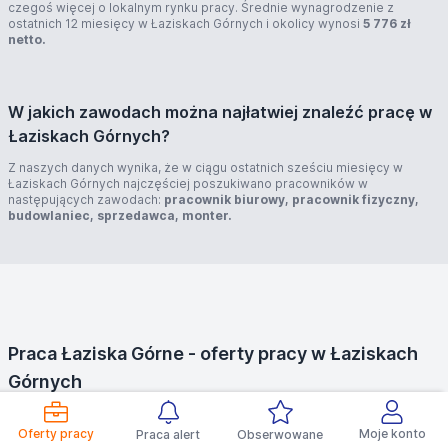
czegoś więcej o lokalnym rynku pracy. Średnie wynagrodzenie z
ostatnich 12 miesięcy w Łaziskach Górnych i okolicy wynosi
5 776 zł
netto.
W jakich zawodach można najłatwiej znaleźć pracę w
Łaziskach Górnych?
Z naszych danych wynika, że w ciągu ostatnich sześciu miesięcy w
Łaziskach Górnych najczęściej poszukiwano pracowników w
następujących zawodach:
pracownik biurowy, pracownik fizyczny,
budowlaniec, sprzedawca, monter.
Praca Łaziska Górne - oferty pracy w Łaziskach
Górnych
Łaziska Górne to miasto, które liczy sobie ponad 22 tysiące
mieszkańców. Leży w powiecie mikołowskim, gdzie stopa bezrobocia
Oferty pracy
Moje konto
Praca alert
Obserwowane
pod koniec 2017 roku wynosiła 3,3%. Tak dobry wynik jest z pewnością