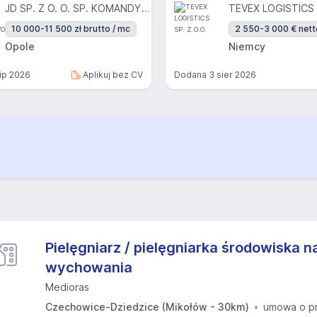
JD SP. Z O. O. SP. KOMANDYTOWO-AKCYJNA
TEVEX LOGISTICS 
10 000-11 500 zł brutto / mc
2 550-3 000 € nett
Opole
Niemcy
lip 2026
Aplikuj bez CV
Dodana
3 sier 2026
Pielęgniarz / pielęgniarka środowiska n
wychowania
Medioras
Czechowice-Dziedzice (Mikołów - 30km)
umowa o p