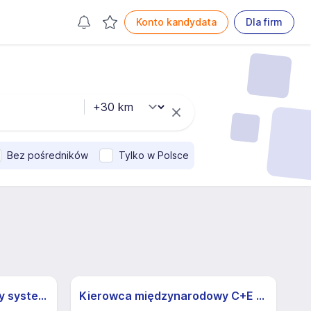
Konto kandydata
Dla firm
Bez pośredników
Tylko w Polsce
Kierowca kat C+E, Niemcy system 2/1
Kierowca międzynarodowy C+E (K/M)