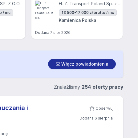
SP. Z O.O.
H. Z. Transport Poland Sp. z o.o.
o / mc
13 500-17 000 zł brutto / mc
Kamienica Polska
Dodana
7 sier 2026
Włącz powiadomienia
Znaleźliśmy
254 oferty pracy
auczania i
Obserwuj
Dodana 6 sierpnia
racę