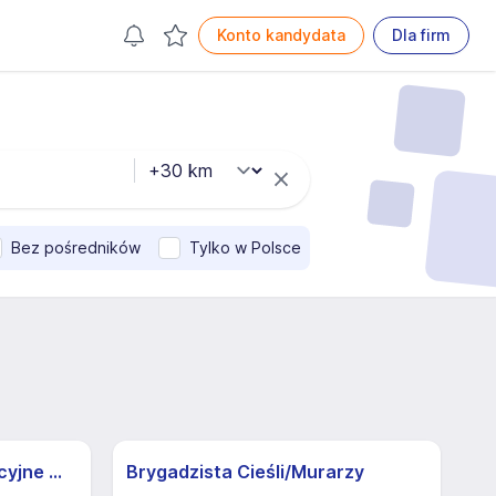
Konto kandydata
Dla firm
Bez pośredników
Tylko w Polsce
Operator żurawia | Atrakcyjne Warunki
Brygadzista Cieśli/Murarzy