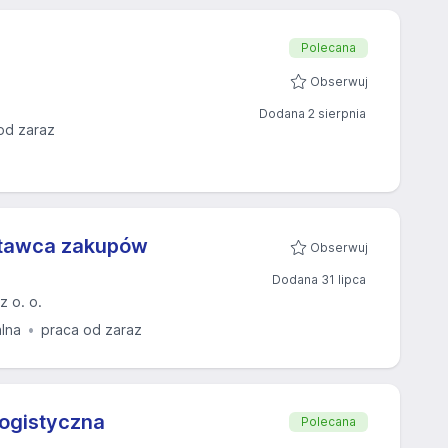
Polecana
Obserwuj
Dodana 2 sierpnia
od zaraz
stawca zakupów
Obserwuj
Dodana 31 lipca
z o. o.
alna
praca od zaraz
logistyczna
Polecana