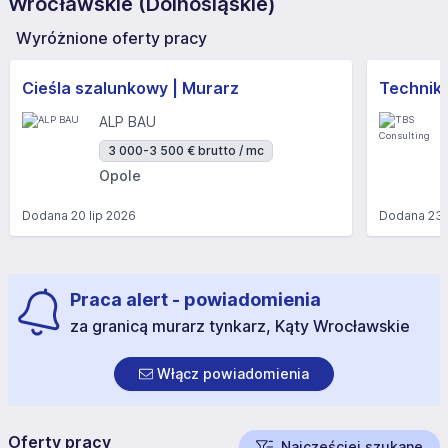
Wrocławskie (Dolnośląskie)
Wyróżnione oferty pracy
Cieśla szalunkowy | Murarz
Technik/I
ALP BAU
3 000-3 500 € brutto / mc
Opole
Dodana
20 lip 2026
Dodana
23 
Praca alert - powiadomienia
za granicą murarz tynkarz, Kąty Wrocławskie
Włącz powiadomienia
Oferty pracy
Najczęściej szukane