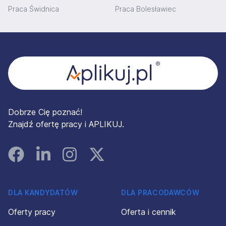
Praca Świdnica
Praca Bolesławiec
Stopka
Dobrze Cię poznać!
Znajdź ofertę pracy i APLIKUJ.
Facebook
Linked In
Instagram
Instagram
DLA KANDYDATÓW
DLA PRACODAWCÓW
Oferty pracy
Oferta i cennik