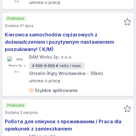
umowa o pracę
Polecana
Dodana 31 lipca
Kierowca samochodów ciężarowych z
doświadczeniem i pozytywnym nastawieniem
poszukiwany! ( K/M)
BAM Works Sp. z o.o.
4 000-6 000 €
netto / mies.
Strzelin (Kąty Wrocławskie - 35km)
umowa o pracę
Szybkie aplikowanie
Polecana
Dodana 3 sierpnia
Робота для опікунок з проживанням / Praca dla
opiekunek z zamieszkaniem