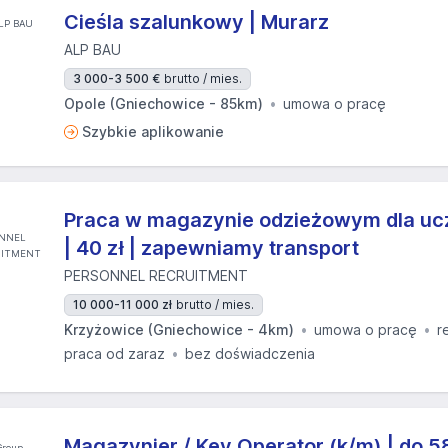
Cieśla szalunkowy | Murarz
ALP BAU
3 000-3 500 €
brutto / mies.
Opole (Gniechowice - 85km)
umowa o pracę
Szybkie aplikowanie
Praca w magazynie odzieżowym dla ucz
| 40 zł | zapewniamy transport
PERSONNEL RECRUITMENT
10 000-11 000 zł
brutto / mies.
Krzyżowice (Gniechowice - 4km)
umowa o pracę
r
praca od zaraz
bez doświadczenia
Magazynier / Key Operator (k/m) | do 5