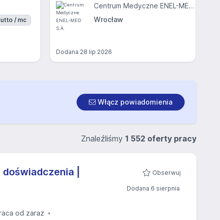
Centrum Medyczne ENEL-MED S.A.
Wrocław
utto / mc
Dodana
28 lip 2026
Włącz powiadomienia
Znaleźliśmy
1 552 oferty pracy
 doświadczenia |
Obserwuj
Dodana 6 sierpnia
raca od zaraz