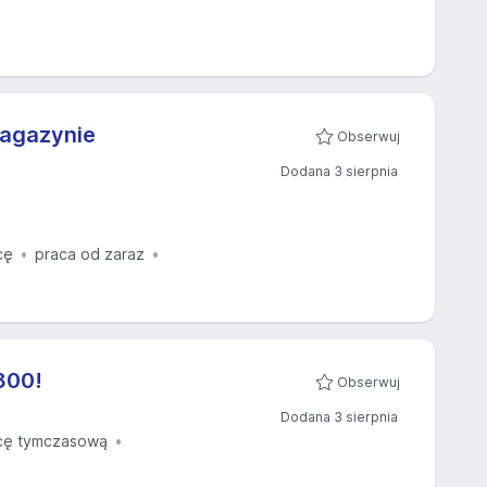
magazynie
Obserwuj
Dodana 3 sierpnia
cę
praca od zaraz
800!
Obserwuj
Dodana 3 sierpnia
cę tymczasową