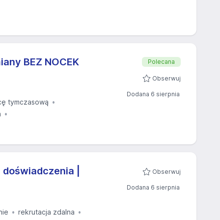
miany BEZ NOCEK
Polecana
Obserwuj
Dodana 6 sierpnia
cę tymczasową
a
 doświadczenia |
Obserwuj
Dodana 6 sierpnia
nie
rekrutacja zdalna