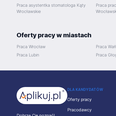
Praca asystentka stomatologa Kąty
Praca pra
Wrocławskie
Wrocławsk
Oferty pracy w miastach
Praca Wrocław
Praca Wał
Praca Lubin
Praca Gł
Stopka
DLA KANDYDATÓW
Oferty pracy
Pracodawcy
Dobrze Cię poznać!