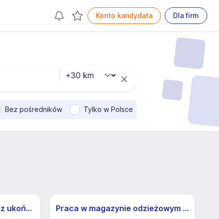
Konto kandydata
Dla firm
Bez pośredników
Tylko w Polsce
Psychiatra (w trakcie lub z ukończoną specjalizacją) (k/m)
Praca w magazynie odzieżowym dla uczniów i studentów | 40 zł | zapewniamy transport