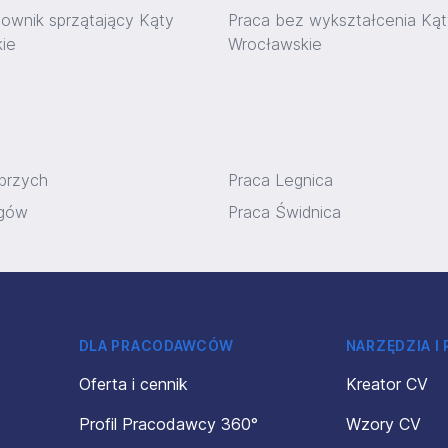
cownik sprzątający Kąty
Praca bez wykształcenia Kąt
ie
Wrocławskie
brzych
Praca Legnica
ogów
Praca Świdnica
DLA PRACODAWCÓW
NARZĘDZIA I
Oferta i cennik
Kreator CV
Profil Pracodawcy 360°
Wzory CV