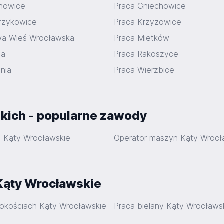
howice
Praca Gniechowice
trzykowice
Praca Krzyżowice
wa Wieś Wrocławska
Praca Mietków
na
Praca Rakoszyce
nia
Praca Wierzbice
kich - popularne zawody
ta Kąty Wrocławskie
Operator maszyn Kąty Wrocł
 Kąty Wrocławskie
okościach Kąty Wrocławskie
Praca bielany Kąty Wrocławs