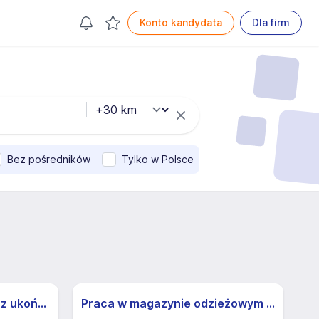
Konto kandydata
Dla firm
Bez pośredników
Tylko w Polsce
Psychiatra (w trakcie lub z ukończoną specjalizacją) (k/m)
Praca w magazynie odzieżowym dla uczniów i studentów | 40 zł | zapewniamy transport