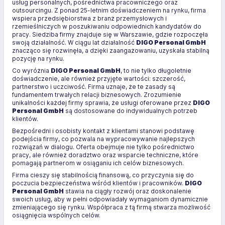
usług personalnych, pośrednictwa pracowniczego oraz
outsourcingu. Z ponad 25-letnim doświadczeniem na rynku, firma
wspiera przedsiębiorstwa z branż przemysłowych i
rzemieślniczych w poszukiwaniu odpowiednich kandydatów do
pracy. Siedziba firmy znajduje się w Warszawie, gdzie rozpoczęła
swoją działalność. W ciągu lat działalność
DIGO Personal GmbH
znacząco się rozwinęła, a dzięki zaangażowaniu, uzyskała stabilną
pozycję na rynku.
Co wyróżnia
DIGO Personal GmbH
, to nie tylko długoletnie
doświadczenie, ale również przyjęte wartości: szczerość,
partnerstwo i uczciwość. Firma uznaje, że te zasady są
fundamentem trwałych relacji biznesowych. Zrozumienie
unikalności każdej firmy sprawia, że usługi oferowane przez
DIGO
Personal GmbH
są dostosowane do indywidualnych potrzeb
klientów.
Bezpośredni i osobisty kontakt z klientami stanowi podstawę
podejścia firmy, co pozwala na wypracowywanie najlepszych
rozwiązań w dialogu. Oferta obejmuje nie tylko pośrednictwo
pracy, ale również doradztwo oraz wsparcie techniczne, które
pomagają partnerom w osiąganiu ich celów biznesowych.
Firma cieszy się stabilnością finansową, co przyczynia się do
poczucia bezpieczeństwa wśród klientów i pracowników.
DIGO
Personal GmbH
stawia na ciągły rozwój oraz doskonalenie
swoich usług, aby w pełni odpowiadały wymaganiom dynamicznie
zmieniającego się rynku. Współpraca z tą firmą stwarza możliwość
osiągnięcia wspólnych celów.