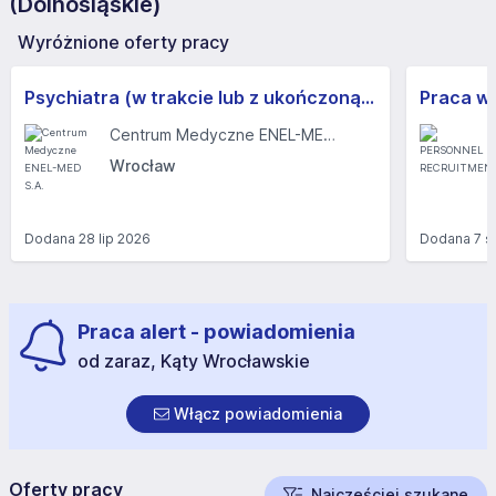
(Dolnośląskie)
Wyróżnione oferty pracy
Psychiatra (w trakcie lub z ukończoną specjalizacją) (k/m)
Centrum Medyczne ENEL-MED S.A.
Wrocław
Dodana
28 lip 2026
Dodana
7 s
Praca alert - powiadomienia
od zaraz, Kąty Wrocławskie
Włącz powiadomienia
Oferty pracy
Najczęściej szukane