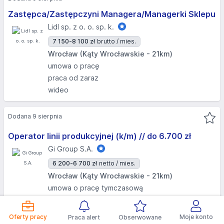
Zastępca/Zastępczyni Managera/Managerki Sklepu
Lidl sp. z o. o. sp. k.
7 150-8 100 zł
brutto / mies.
Wrocław (Kąty Wrocławskie - 21km)
umowa o pracę
praca od zaraz
wideo
Dodana 9 sierpnia
Operator linii produkcyjnej (k/m) // do 6.700 zł
Gi Group S.A.
6 200-6 700 zł
netto / mies.
Wrocław (Kąty Wrocławskie - 21km)
umowa o pracę tymczasową
praca od zaraz
bez doświadczenia
Oferty pracy
Moje konto
Praca alert
Obserwowane
Zapraszamy pracowników z Ukrainy