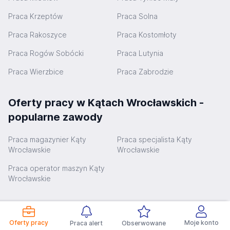
Praca Krzeptów
Praca Solna
Praca Rakoszyce
Praca Kostomłoty
Praca Rogów Sobócki
Praca Lutynia
Praca Wierzbice
Praca Zabrodzie
Oferty pracy w Kątach Wrocławskich -
popularne zawody
Praca magazynier Kąty
Praca specjalista Kąty
Wrocławskie
Wrocławskie
Praca operator maszyn Kąty
Wrocławskie
Popularne zapytania dla miasta Kąty
Wrocławskie
Oferty pracy
Moje konto
Praca alert
Obserwowane