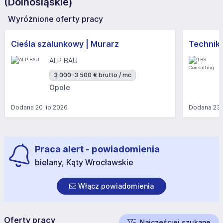
(Dolnośląskie)
Wyróżnione oferty pracy
Cieśla szalunkowy | Murarz
Technik/I
ALP BAU
3 000-3 500 € brutto / mc
Opole
Dodana
20 lip 2026
Dodana
23 
Praca alert - powiadomienia
bielany, Kąty Wrocławskie
Włącz powiadomienia
Oferty pracy
Najczęściej szukane