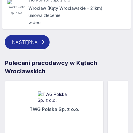
Wrocław (Kąty Wrocławskie - 21km)
umowa zlecenie
wideo
NASTĘPNA
Polecani pracodawcy w Kątach
Wrocławskich
TWG Polska Sp. z o.o.
A