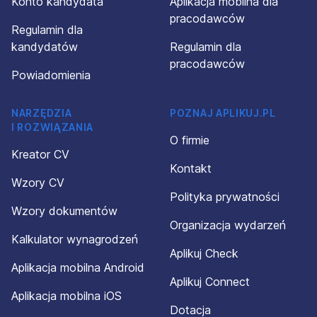
Konto kandydata
Aplikacja mobilna dla
pracodawców
Regulamin dla
kandydatów
Regulamin dla
pracodawców
Powiadomienia
NARZĘDZIA
POZNAJ APLIKUJ.PL
I ROZWIĄZANIA
O firmie
Kreator CV
Kontakt
Wzory CV
Polityka prywatności
Wzory dokumentów
Organizacja wydarzeń
Kalkulator wynagrodzeń
Aplikuj Check
Aplikacja mobilna Android
Aplikuj Connect
Aplikacja mobilna iOS
Dotacja