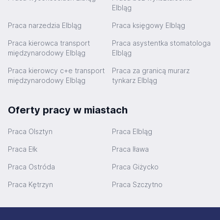
Elbląg
Praca narzedzia Elbląg
Praca księgowy Elbląg
Praca kierowca transport
Praca asystentka stomatologa
międzynarodowy Elbląg
Elbląg
Praca kierowcy c+e transport
Praca za granicą murarz
międzynarodowy Elbląg
tynkarz Elbląg
Oferty pracy w miastach
Praca Olsztyn
Praca Elbląg
Praca Ełk
Praca Iława
Praca Ostróda
Praca Giżycko
Praca Kętrzyn
Praca Szczytno
Stopka